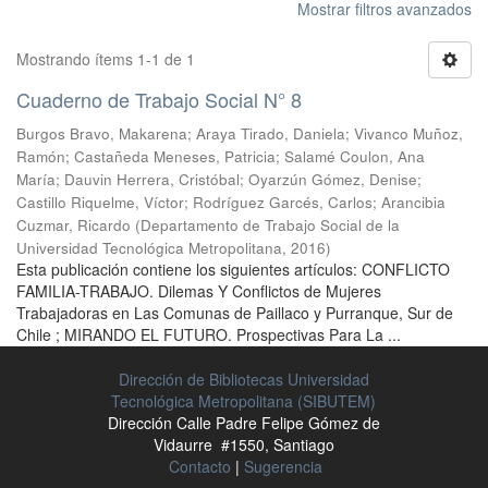
Mostrar filtros avanzados
Mostrando ítems 1-1 de 1
Cuaderno de Trabajo Social N° 8
Burgos Bravo, Makarena
;
Araya Tirado, Daniela
;
Vivanco Muñoz,
Ramón
;
Castañeda Meneses, Patricia
;
Salamé Coulon, Ana
María
;
Dauvin Herrera, Cristóbal
;
Oyarzún Gómez, Denise
;
Castillo Riquelme, Víctor
;
Rodríguez Garcés, Carlos
;
Arancibia
Cuzmar, Ricardo
(
Departamento de Trabajo Social de la
Universidad Tecnológica Metropolitana
,
2016
)
Esta publicación contiene los siguientes artículos: CONFLICTO
FAMILIA-TRABAJO. Dilemas Y Conflictos de Mujeres
Trabajadoras en Las Comunas de Paillaco y Purranque, Sur de
Chile ; MIRANDO EL FUTURO. Prospectivas Para La ...
Dirección de Bibliotecas Universidad
Tecnológica Metropolitana (SIBUTEM)
Dirección Calle Padre Felipe Gómez de
Vidaurre #1550, Santiago
Contacto
|
Sugerencia