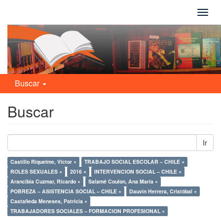
Camb
naveg
Buscar
Buscar
Ir
Castillo Riquelme, Víctor ×
TRABAJO SOCIAL ESCOLAR – CHILE ×
ROLES SEXUALES ×
2016 ×
INTERVENCION SOCIAL – CHILE ×
Arancibia Cuzmar, Ricardo ×
Salamé Coulon, Ana María ×
POBREZA – ASISTENCIA SOCIAL – CHILE ×
Dauvin Herrera, Cristóbal ×
Castañeda Meneses, Patricia ×
TRABAJADORES SOCIALES – FORMACION PROFESIONAL ×