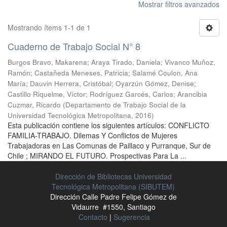
Mostrar filtros avanzados
Mostrando ítems 1-1 de 1
Cuaderno de Trabajo Social N° 8
Burgos Bravo, Makarena
;
Araya Tirado, Daniela
;
Vivanco Muñoz,
Ramón
;
Castañeda Meneses, Patricia
;
Salamé Coulon, Ana
María
;
Dauvin Herrera, Cristóbal
;
Oyarzún Gómez, Denise
;
Castillo Riquelme, Víctor
;
Rodríguez Garcés, Carlos
;
Arancibia
Cuzmar, Ricardo
(
Departamento de Trabajo Social de la
Universidad Tecnológica Metropolitana
,
2016
)
Esta publicación contiene los siguientes artículos: CONFLICTO
FAMILIA-TRABAJO. Dilemas Y Conflictos de Mujeres
Trabajadoras en Las Comunas de Paillaco y Purranque, Sur de
Chile ; MIRANDO EL FUTURO. Prospectivas Para La ...
Dirección de Bibliotecas Universidad
Tecnológica Metropolitana (SIBUTEM)
Dirección Calle Padre Felipe Gómez de
Vidaurre #1550, Santiago
Contacto
|
Sugerencia