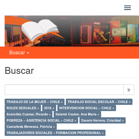
Camb
naveg
Buscar
Buscar
Ir
TRABAJO DE LA MUJER – CHILE ×
TRABAJO SOCIAL ESCOLAR – CHILE ×
ROLES SEXUALES ×
2016 ×
INTERVENCION SOCIAL – CHILE ×
Arancibia Cuzmar, Ricardo ×
Salamé Coulon, Ana María ×
POBREZA – ASISTENCIA SOCIAL – CHILE ×
Dauvin Herrera, Cristóbal ×
Castañeda Meneses, Patricia ×
TRABAJADORES SOCIALES – FORMACION PROFESIONAL ×