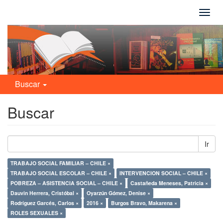
Camb
naveg
Buscar
Buscar
Ir
TRABAJO SOCIAL FAMILIAR – CHILE ×
TRABAJO SOCIAL ESCOLAR – CHILE ×
INTERVENCION SOCIAL – CHILE ×
POBREZA – ASISTENCIA SOCIAL – CHILE ×
Castañeda Meneses, Patricia ×
Dauvin Herrera, Cristóbal ×
Oyarzún Gómez, Denise ×
Rodríguez Garcés, Carlos ×
2016 ×
Burgos Bravo, Makarena ×
ROLES SEXUALES ×