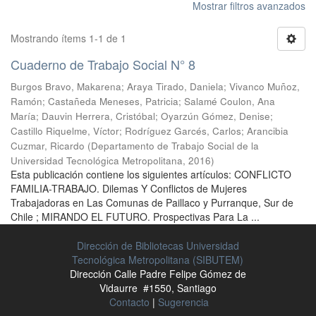
Mostrar filtros avanzados
Mostrando ítems 1-1 de 1
Cuaderno de Trabajo Social N° 8
Burgos Bravo, Makarena
;
Araya Tirado, Daniela
;
Vivanco Muñoz,
Ramón
;
Castañeda Meneses, Patricia
;
Salamé Coulon, Ana
María
;
Dauvin Herrera, Cristóbal
;
Oyarzún Gómez, Denise
;
Castillo Riquelme, Víctor
;
Rodríguez Garcés, Carlos
;
Arancibia
Cuzmar, Ricardo
(
Departamento de Trabajo Social de la
Universidad Tecnológica Metropolitana
,
2016
)
Esta publicación contiene los siguientes artículos: CONFLICTO
FAMILIA-TRABAJO. Dilemas Y Conflictos de Mujeres
Trabajadoras en Las Comunas de Paillaco y Purranque, Sur de
Chile ; MIRANDO EL FUTURO. Prospectivas Para La ...
Dirección de Bibliotecas Universidad
Tecnológica Metropolitana (SIBUTEM)
Dirección Calle Padre Felipe Gómez de
Vidaurre #1550, Santiago
Contacto
|
Sugerencia