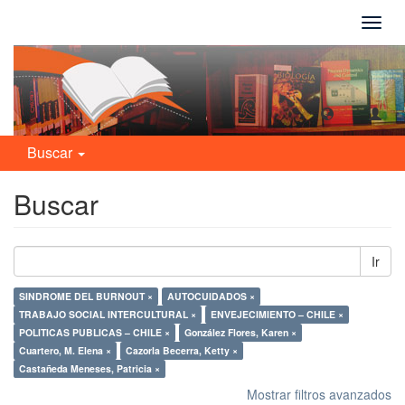
Camb
naveg
Buscar
Buscar
Ir
SINDROME DEL BURNOUT ×
AUTOCUIDADOS ×
TRABAJO SOCIAL INTERCULTURAL ×
ENVEJECIMIENTO – CHILE ×
POLITICAS PUBLICAS – CHILE ×
González Flores, Karen ×
Cuartero, M. Elena ×
Cazorla Becerra, Ketty ×
Castañeda Meneses, Patricia ×
Mostrar filtros avanzados