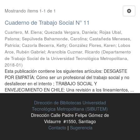
Mostrando ítems 1-1 de 1
Cuaderno de Trabajo Social N° 11
Cuartero, M. Elena
;
Quezada Vergara, Daniela
;
Rojas Ubal,
Paloma
;
Sepúlveda Bahamonde, Carolina
;
Castañeda Meneses,
Patricia
;
Cazorla Becerra, Ketty
;
González Flores, Karen
;
Lobos
Arce, Rubén Gabriel
;
Arancibia Cuzmar, Ricardo
(
Departamento
de Trabajo Social de la Universidad Tecnológica Metropolitana
,
2018-01
)
Esta publicación contiene los siguientes artículos: DESGASTE
POR EMPATÍA: Cómo ser un profesional del trabajo social y no
desfallecer en el intento ; TRABAJO SOCIAL Y
ENVEJECIMIENTO EN CHILE: Una revisión a los lineamientos, ...
Dirección de Bibliotecas Universidad
Tecnológica Metropolitana (SIBUTEM)
Dirección Calle Padre Felipe Gómez de
Vidaurre #1550, Santiago
Contacto
|
Sugerencia