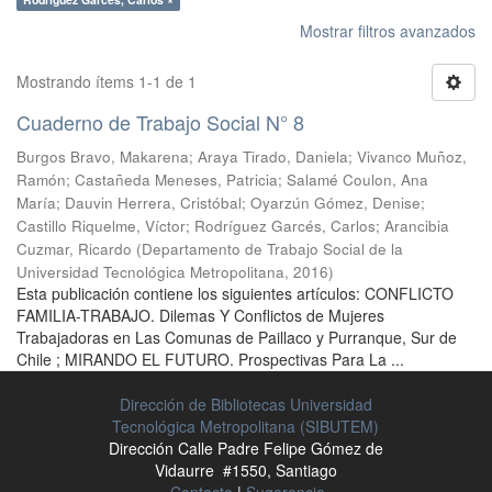
Mostrar filtros avanzados
Mostrando ítems 1-1 de 1
Cuaderno de Trabajo Social N° 8
Burgos Bravo, Makarena
;
Araya Tirado, Daniela
;
Vivanco Muñoz,
Ramón
;
Castañeda Meneses, Patricia
;
Salamé Coulon, Ana
María
;
Dauvin Herrera, Cristóbal
;
Oyarzún Gómez, Denise
;
Castillo Riquelme, Víctor
;
Rodríguez Garcés, Carlos
;
Arancibia
Cuzmar, Ricardo
(
Departamento de Trabajo Social de la
Universidad Tecnológica Metropolitana
,
2016
)
Esta publicación contiene los siguientes artículos: CONFLICTO
FAMILIA-TRABAJO. Dilemas Y Conflictos de Mujeres
Trabajadoras en Las Comunas de Paillaco y Purranque, Sur de
Chile ; MIRANDO EL FUTURO. Prospectivas Para La ...
Dirección de Bibliotecas Universidad
Tecnológica Metropolitana (SIBUTEM)
Dirección Calle Padre Felipe Gómez de
Vidaurre #1550, Santiago