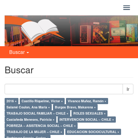
Camb
naveg
Buscar
Buscar
Ir
2016 ×
Castillo Riquelme, Víctor ×
Vivanco Muñoz, Ramón ×
Salamé Coulon, Ana María ×
Burgos Bravo, Makarena ×
TRABAJO SOCIAL FAMILIAR – CHILE ×
ROLES SEXUALES ×
Castañeda Meneses, Patricia ×
INTERVENCION SOCIAL – CHILE ×
POBREZA – ASISTENCIA SOCIAL – CHILE ×
TRABAJO DE LA MUJER – CHILE ×
EDUCACION SOCIOCULTURAL ×
Rodríguez Garcés, Carlos ×