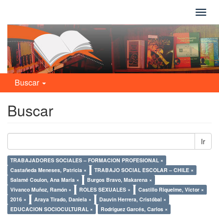
Camb
naveg
Buscar
Buscar
Ir
TRABAJADORES SOCIALES – FORMACION PROFESIONAL ×
Castañeda Meneses, Patricia ×
TRABAJO SOCIAL ESCOLAR – CHILE ×
Salamé Coulon, Ana María ×
Burgos Bravo, Makarena ×
Vivanco Muñoz, Ramón ×
ROLES SEXUALES ×
Castillo Riquelme, Víctor ×
2016 ×
Araya Tirado, Daniela ×
Dauvin Herrera, Cristóbal ×
EDUCACION SOCIOCULTURAL ×
Rodríguez Garcés, Carlos ×