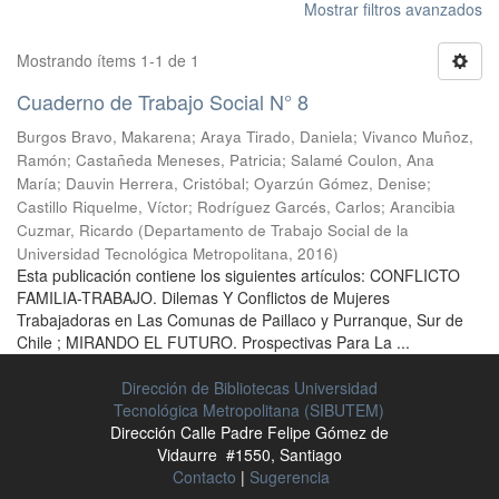
Mostrar filtros avanzados
Mostrando ítems 1-1 de 1
Cuaderno de Trabajo Social N° 8
Burgos Bravo, Makarena
;
Araya Tirado, Daniela
;
Vivanco Muñoz,
Ramón
;
Castañeda Meneses, Patricia
;
Salamé Coulon, Ana
María
;
Dauvin Herrera, Cristóbal
;
Oyarzún Gómez, Denise
;
Castillo Riquelme, Víctor
;
Rodríguez Garcés, Carlos
;
Arancibia
Cuzmar, Ricardo
(
Departamento de Trabajo Social de la
Universidad Tecnológica Metropolitana
,
2016
)
Esta publicación contiene los siguientes artículos: CONFLICTO
FAMILIA-TRABAJO. Dilemas Y Conflictos de Mujeres
Trabajadoras en Las Comunas de Paillaco y Purranque, Sur de
Chile ; MIRANDO EL FUTURO. Prospectivas Para La ...
Dirección de Bibliotecas Universidad
Tecnológica Metropolitana (SIBUTEM)
Dirección Calle Padre Felipe Gómez de
Vidaurre #1550, Santiago
Contacto
|
Sugerencia