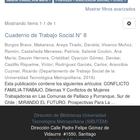
Mostrar filtros avanzados
Mostrando ítems 1-1 de 1
Cuaderno de Trabajo Social N° 8
Burgos Bravo, Makarena
;
Araya Tirado, Daniela
;
Vivanco Muñoz,
Ramón
;
Castañeda Meneses, Patricia
;
Salamé Coulon, Ana
María
;
Dauvin Herrera, Cristóbal
;
Oyarzún Gómez, Denise
;
Castillo Riquelme, Víctor
;
Rodríguez Garcés, Carlos
;
Arancibia
Cuzmar, Ricardo
(
Departamento de Trabajo Social de la
Universidad Tecnológica Metropolitana
,
2016
)
Esta publicación contiene los siguientes artículos: CONFLICTO
FAMILIA-TRABAJO. Dilemas Y Conflictos de Mujeres
Trabajadoras en Las Comunas de Paillaco y Purranque, Sur de
Chile ; MIRANDO EL FUTURO. Prospectivas Para La ...
Dirección de Bibliotecas Universidad
Tecnológica Metropolitana (SIBUTEM)
Dirección Calle Padre Felipe Gómez de
Vidaurre #1550, Santiago