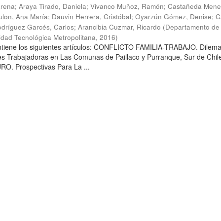
arena
;
Araya Tirado, Daniela
;
Vivanco Muñoz, Ramón
;
Castañeda Mene
lon, Ana María
;
Dauvin Herrera, Cristóbal
;
Oyarzún Gómez, Denise
;
C
dríguez Garcés, Carlos
;
Arancibia Cuzmar, Ricardo
(
Departamento de 
sidad Tecnológica Metropolitana
,
2016
)
ontiene los siguientes artículos: CONFLICTO FAMILIA-TRABAJO. Dilem
es Trabajadoras en Las Comunas de Paillaco y Purranque, Sur de Chile
. Prospectivas Para La ...