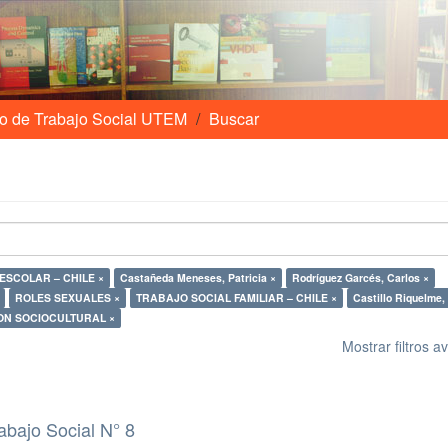
o de Trabajo Social UTEM
Buscar
ESCOLAR – CHILE ×
Castañeda Meneses, Patricia ×
Rodríguez Garcés, Carlos ×
ROLES SEXUALES ×
TRABAJO SOCIAL FAMILIAR – CHILE ×
Castillo Riquelme, 
ON SOCIOCULTURAL ×
Mostrar filtros 
abajo Social N° 8