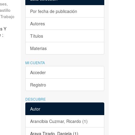
ses,
astillo
Por fecha de publicación
Trabajo
Autores
as Y
 ;
Títulos
Materias
MI CUENTA
Acceder
Registro
DESCUBRE
Autor
Arancibia Cuzmar, Ricardo (1)
Araya Tirado, Daniela (1)