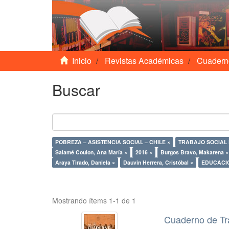
Inicio
Revistas Académicas
Cuadern
Buscar
POBREZA – ASISTENCIA SOCIAL – CHILE ×
TRABAJO SOCIAL 
Salamé Coulon, Ana María ×
2016 ×
Burgos Bravo, Makarena ×
Araya Tirado, Daniela ×
Dauvin Herrera, Cristóbal ×
EDUCACI
Mostrando ítems 1-1 de 1
Cuaderno de Tr