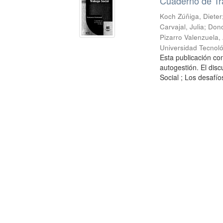
Cuaderno de Tr
Koch Zúñiga, Dieter
Carvajal, Julia
;
Dono
Pizarro Valenzuela,
Universidad Tecnoló
Esta publicación con
autogestión. El dis
Social ; Los desafíos