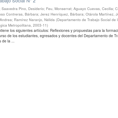
abajo Social N° 2
;
Saavedra Pino, Desiderio
;
Feu, Monserrat
;
Aguayo Cuevas, Cecilia
;
C
so Contreras, Bárbara
;
Jerez Henríquez, Bárbara
;
Otárola Martínez, Jo
 Andrea
;
Ramírez Naranjo, Nélida
(
Departamento de Trabajo Social de 
gica Metropolitana
,
2003-11
)
tiene los siguientes artículos: Reflexiones y propuestas para la formac
curso de los estudiantes, egresados y docentes del Departamento de T
 de la ...