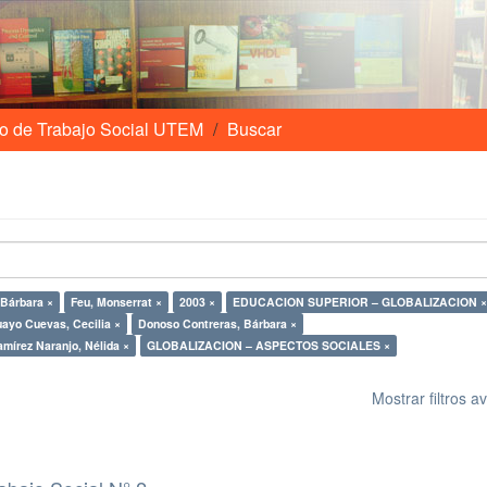
o de Trabajo Social UTEM
Buscar
 Bárbara ×
Feu, Monserrat ×
2003 ×
EDUCACION SUPERIOR – GLOBALIZACION ×
ayo Cuevas, Cecilia ×
Donoso Contreras, Bárbara ×
mírez Naranjo, Nélida ×
GLOBALIZACION – ASPECTOS SOCIALES ×
Mostrar filtros 