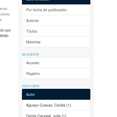
erda
Por fecha de publicación
liette
;
la
Autores
ión por
Títulos
rabajo
Materias
MI CUENTA
Acceder
Registro
DESCUBRE
Autor
Aguayo Cuevas, Cecilia (1)
Cerda Carvajal, Julia (1)