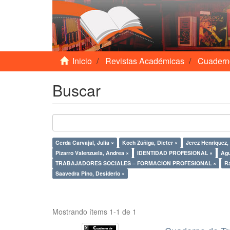
Inicio
Revistas Académicas
Cuadern
Buscar
Cerda Carvajal, Julia ×
Koch Zúñiga, Dieter ×
Jerez Henríquez,
Pizarro Valenzuela, Andrea ×
IDENTIDAD PROFESIONAL ×
Agu
TRABAJADORES SOCIALES – FORMACION PROFESIONAL ×
Ra
Saavedra Pino, Desiderio ×
Mostrando ítems 1-1 de 1