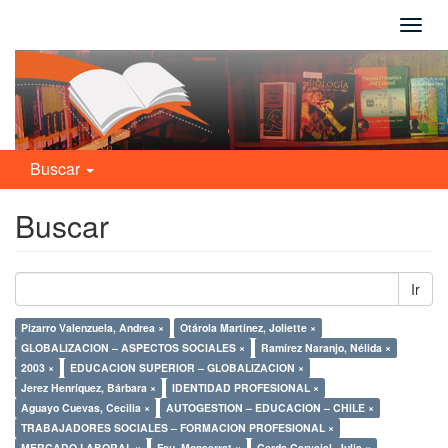
Camb
naveg
Buscar
Buscar
Ir
Pizarro Valenzuela, Andrea ×
Otárola Martínez, Joliette ×
GLOBALIZACION – ASPECTOS SOCIALES ×
Ramírez Naranjo, Nélida ×
2003 ×
EDUCACION SUPERIOR – GLOBALIZACION ×
Jerez Henríquez, Bárbara ×
IDENTIDAD PROFESIONAL ×
Aguayo Cuevas, Cecilia ×
AUTOGESTION – EDUCACION – CHILE ×
TRABAJADORES SOCIALES – FORMACION PROFESIONAL ×
MERCADO LABORAL ×
Feu, Monserrat ×
Cerda Carvajal, Julia ×