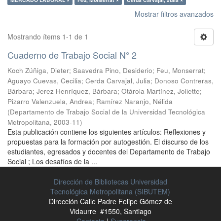
Mostrar filtros avanzados
Mostrando ítems 1-1 de 1
Cuaderno de Trabajo Social N° 2
Koch Zúñiga, Dieter
;
Saavedra Pino, Desiderio
;
Feu, Monserrat
;
Aguayo Cuevas, Cecilia
;
Cerda Carvajal, Julia
;
Donoso Contreras,
Bárbara
;
Jerez Henríquez, Bárbara
;
Otárola Martínez, Joliette
;
Pizarro Valenzuela, Andrea
;
Ramírez Naranjo, Nélida
(
Departamento de Trabajo Social de la Universidad Tecnológica
Metropolitana
,
2003-11
)
Esta publicación contiene los siguientes artículos: Reflexiones y
propuestas para la formación por autogestión. El discurso de los
estudiantes, egresados y docentes del Departamento de Trabajo
Social ; Los desafíos de la ...
Dirección de Bibliotecas Universidad
Tecnológica Metropolitana (SIBUTEM)
Dirección Calle Padre Felipe Gómez de
Vidaurre #1550, Santiago