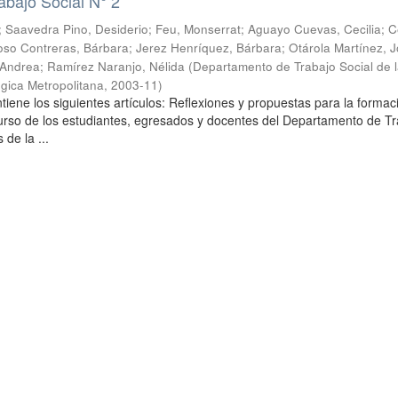
abajo Social N° 2
;
Saavedra Pino, Desiderio
;
Feu, Monserrat
;
Aguayo Cuevas, Cecilia
;
C
so Contreras, Bárbara
;
Jerez Henríquez, Bárbara
;
Otárola Martínez, Jo
 Andrea
;
Ramírez Naranjo, Nélida
(
Departamento de Trabajo Social de 
gica Metropolitana
,
2003-11
)
tiene los siguientes artículos: Reflexiones y propuestas para la formac
curso de los estudiantes, egresados y docentes del Departamento de T
 de la ...