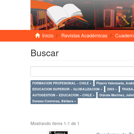
Inicio
Revistas Académicas
Cuadern
Buscar
FORMACION PROFESIONAL – CHILE ×
Pizarro Valenzuela, Andr
EDUCACION SUPERIOR – GLOBALIZACION ×
2003 ×
TRABAJ
AUTOGESTION – EDUCACION – CHILE ×
Otárola Martínez, Jolie
Donoso Contreras, Bárbara ×
Mostrando ítems 1-1 de 1