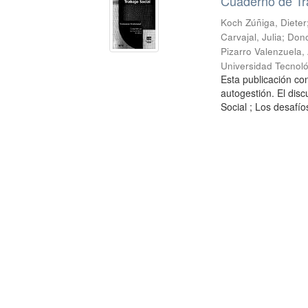
Cuaderno de Tr
Koch Zúñiga, Dieter
Carvajal, Julia
;
Dono
Pizarro Valenzuela,
Universidad Tecnoló
Esta publicación con
autogestión. El dis
Social ; Los desafíos