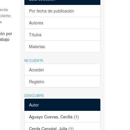
erda
Por fecha de publicación
liette
;
la
Autores
ión por
Títulos
rabajo
Materias
MI CUENTA
Acceder
Registro
DESCUBRE
Autor
Aguayo Cuevas, Cecilia (1)
Cerda Carvajal, Julia (1)