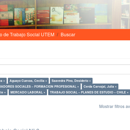
o de Trabajo Social UTEM
Buscar
ea ×
Aguayo Cuevas, Cecilia ×
Saavedra Pino, Desiderio ×
ADORES SOCIALES – FORMACION PROFESIONAL ×
Cerda Carvajal, Julia ×
tte ×
MERCADO LABORAL ×
TRABAJO SOCIAL – PLANES DE ESTUDIO – CHILE ×
Mostrar filtros 