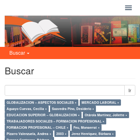
Camb
naveg
Buscar
Buscar
Ir
GLOBALIZACION – ASPECTOS SOCIALES ×
MERCADO LABORAL ×
Aguayo Cuevas, Cecilia ×
Saavedra Pino, Desiderio ×
EDUCACION SUPERIOR – GLOBALIZACION ×
Otárola Martínez, Joliette ×
TRABAJADORES SOCIALES – FORMACION PROFESIONAL ×
FORMACION PROFESIONAL – CHILE ×
Feu, Monserrat ×
Pizarro Valenzuela, Andrea ×
2003 ×
Jerez Henríquez, Bárbara ×
Donoso Contreras, Bárbara ×