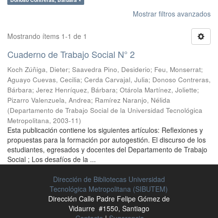
Mostrar filtros avanzados
Mostrando ítems 1-1 de 1
Cuaderno de Trabajo Social N° 2
Koch Zúñiga, Dieter
;
Saavedra Pino, Desiderio
;
Feu, Monserrat
;
Aguayo Cuevas, Cecilia
;
Cerda Carvajal, Julia
;
Donoso Contreras,
Bárbara
;
Jerez Henríquez, Bárbara
;
Otárola Martínez, Joliette
;
Pizarro Valenzuela, Andrea
;
Ramírez Naranjo, Nélida
(
Departamento de Trabajo Social de la Universidad Tecnológica
Metropolitana
,
2003-11
)
Esta publicación contiene los siguientes artículos: Reflexiones y
propuestas para la formación por autogestión. El discurso de los
estudiantes, egresados y docentes del Departamento de Trabajo
Social ; Los desafíos de la ...
Dirección de Bibliotecas Universidad
Tecnológica Metropolitana (SIBUTEM)
Dirección Calle Padre Felipe Gómez de
Vidaurre #1550, Santiago