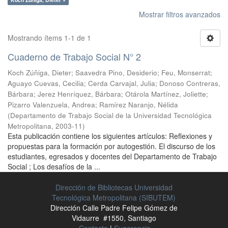
Mostrar filtros avanzados
Mostrando ítems 1-1 de 1
Cuaderno de Trabajo Social N° 2
Koch Zúñiga, Dieter
;
Saavedra Pino, Desiderio
;
Feu, Monserrat
;
Aguayo Cuevas, Cecilia
;
Cerda Carvajal, Julia
;
Donoso Contreras,
Bárbara
;
Jerez Henríquez, Bárbara
;
Otárola Martínez, Joliette
;
Pizarro Valenzuela, Andrea
;
Ramírez Naranjo, Nélida
(
Departamento de Trabajo Social de la Universidad Tecnológica
Metropolitana
,
2003-11
)
Esta publicación contiene los siguientes artículos: Reflexiones y
propuestas para la formación por autogestión. El discurso de los
estudiantes, egresados y docentes del Departamento de Trabajo
Social ; Los desafíos de la ...
Dirección de Bibliotecas Universidad
Tecnológica Metropolitana (SIBUTEM)
Dirección Calle Padre Felipe Gómez de
Vidaurre #1550, Santiago