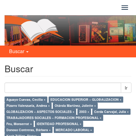
Camb
naveg
Buscar
Buscar
Ir
Aguayo Cuevas, Cecilia ×
EDUCACION SUPERIOR – GLOBALIZACION ×
Pizarro Valenzuela, Andrea ×
Otárola Martínez, Joliette ×
GLOBALIZACION – ASPECTOS SOCIALES ×
2003 ×
Cerda Carvajal, Julia ×
TRABAJADORES SOCIALES – FORMACION PROFESIONAL ×
Feu, Monserrat ×
IDENTIDAD PROFESIONAL ×
Donoso Contreras, Bárbara ×
MERCADO LABORAL ×
Koch Zúñiga, Dieter ×