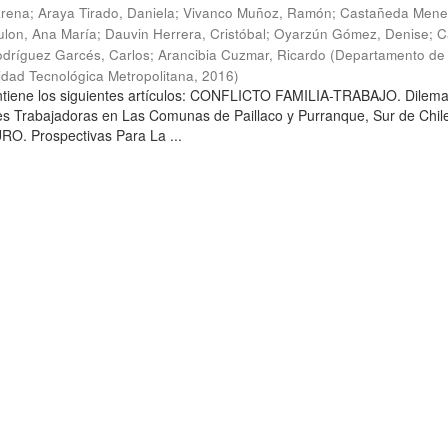
arena
;
Araya Tirado, Daniela
;
Vivanco Muñoz, Ramón
;
Castañeda Mene
lon, Ana María
;
Dauvin Herrera, Cristóbal
;
Oyarzún Gómez, Denise
;
C
dríguez Garcés, Carlos
;
Arancibia Cuzmar, Ricardo
(
Departamento de 
sidad Tecnológica Metropolitana
,
2016
)
ontiene los siguientes artículos: CONFLICTO FAMILIA-TRABAJO. Dilem
es Trabajadoras en Las Comunas de Paillaco y Purranque, Sur de Chile
. Prospectivas Para La ...