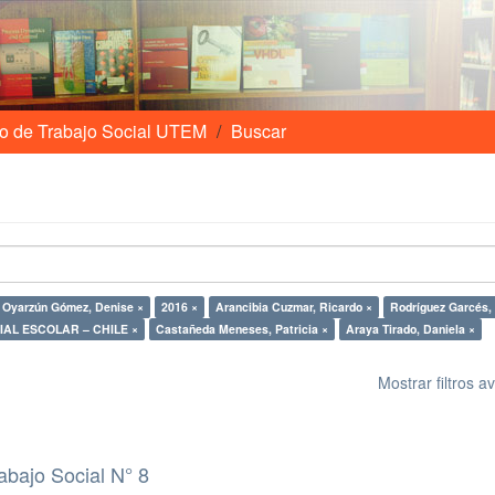
o de Trabajo Social UTEM
Buscar
Oyarzún Gómez, Denise ×
2016 ×
Arancibia Cuzmar, Ricardo ×
Rodríguez Garcés, 
AL ESCOLAR – CHILE ×
Castañeda Meneses, Patricia ×
Araya Tirado, Daniela ×
Mostrar filtros 
abajo Social N° 8