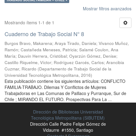
Mostrar filtros avanzados
Mostrando ítems 1-1 de 1
Cuaderno de Trabajo Social N° 8
Burgos Bravo, Makarena
;
Araya Tirado, Daniela
;
Vivanco Muñoz,
Ramón
;
Castañeda Meneses, Patricia
;
Salamé Coulon, Ana
María
;
Dauvin Herrera, Cristóbal
;
Oyarzún Gómez, Denise
;
Castillo Riquelme, Víctor
;
Rodríguez Garcés, Carlos
;
Arancibia
Cuzmar, Ricardo
(
Departamento de Trabajo Social de la
Universidad Tecnológica Metropolitana
,
2016
)
Esta publicación contiene los siguientes artículos: CONFLICTO
FAMILIA-TRABAJO. Dilemas Y Conflictos de Mujeres
Trabajadoras en Las Comunas de Paillaco y Purranque, Sur de
Chile ; MIRANDO EL FUTURO. Prospectivas Para La ...
Dirección de Bibliotecas Universidad
Tecnológica Metropolitana (SIBUTEM)
Dirección Calle Padre Felipe Gómez de
Vidaurre #1550, Santiago