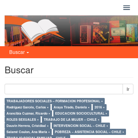
Camb
naveg
Buscar
Buscar
Ir
TRABAJADORES SOCIALES – FORMACION PROFESIONAL ×
Rodríguez Garcés, Carlos ×
Araya Tirado, Daniela ×
2016 ×
Arancibia Cuzmar, Ricardo ×
EDUCACION SOCIOCULTURAL ×
ROLES SEXUALES ×
TRABAJO DE LA MUJER – CHILE ×
Dauvin Herrera, Cristóbal ×
INTERVENCION SOCIAL – CHILE ×
Salamé Coulon, Ana María ×
POBREZA – ASISTENCIA SOCIAL – CHILE ×
TRABAJO SOCIAL FAMILIAR – CHILE ×