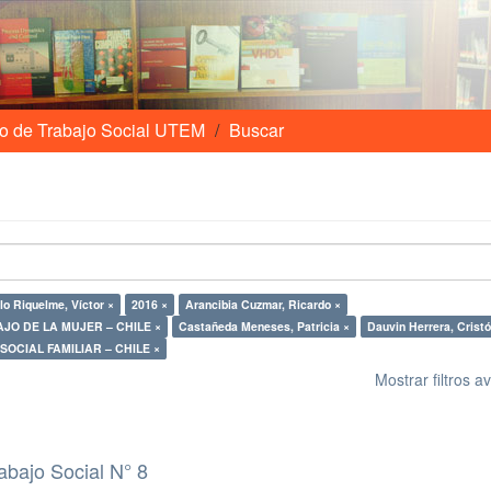
o de Trabajo Social UTEM
Buscar
lo Riquelme, Víctor ×
2016 ×
Arancibia Cuzmar, Ricardo ×
JO DE LA MUJER – CHILE ×
Castañeda Meneses, Patricia ×
Dauvin Herrera, Cristó
TRABAJO SOCIAL FAMILIAR – CHILE ×
Mostrar filtros 
abajo Social N° 8