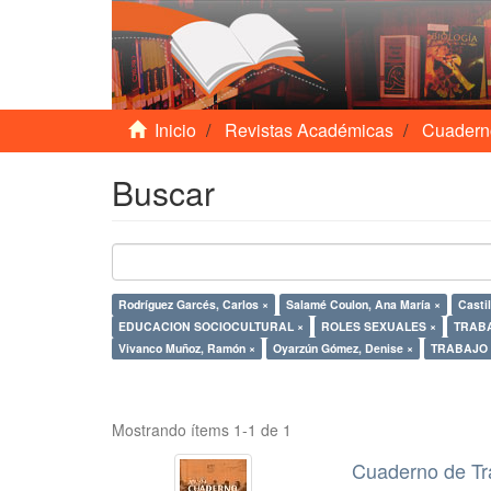
Inicio
Revistas Académicas
Cuadern
Buscar
Rodríguez Garcés, Carlos ×
Salamé Coulon, Ana María ×
Castil
EDUCACION SOCIOCULTURAL ×
ROLES SEXUALES ×
TRABA
Vivanco Muñoz, Ramón ×
Oyarzún Gómez, Denise ×
Mostrando ítems 1-1 de 1
Cuaderno de Tr