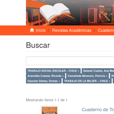
Inicio
Revistas Académicas
Cuadern
Buscar
TRABAJO SOCIAL ESCOLAR – CHILE ×
Salamé Coulon, Ana Mar
Arancibia Cuzmar, Ricardo ×
Castañeda Meneses, Patricia ×
R
Oyarzún Gómez, Denise ×
TRABAJO DE LA MUJER – CHILE ×
Mostrando ítems 1-1 de 1
Cuaderno de Tr