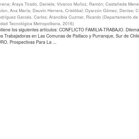
arena
;
Araya Tirado, Daniela
;
Vivanco Muñoz, Ramón
;
Castañeda Mene
lon, Ana María
;
Dauvin Herrera, Cristóbal
;
Oyarzún Gómez, Denise
;
C
dríguez Garcés, Carlos
;
Arancibia Cuzmar, Ricardo
(
Departamento de 
sidad Tecnológica Metropolitana
,
2016
)
ontiene los siguientes artículos: CONFLICTO FAMILIA-TRABAJO. Dilem
es Trabajadoras en Las Comunas de Paillaco y Purranque, Sur de Chile
. Prospectivas Para La ...