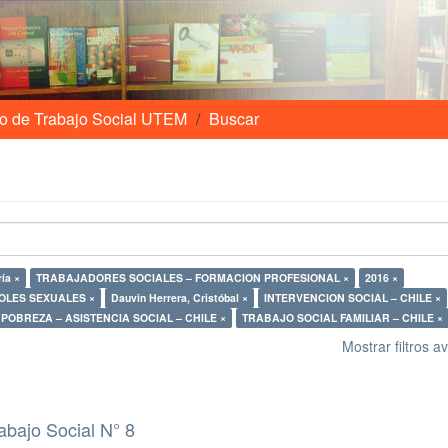
o de Trabajo Social UTEM
Buscar
ía ×
TRABAJADORES SOCIALES – FORMACION PROFESIONAL ×
2016 ×
OLES SEXUALES ×
Dauvin Herrera, Cristóbal ×
INTERVENCION SOCIAL – CHILE ×
POBREZA – ASISTENCIA SOCIAL – CHILE ×
TRABAJO SOCIAL FAMILIAR – CHILE ×
Mostrar filtros 
abajo Social N° 8