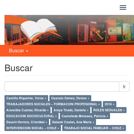
Camb
naveg
Buscar
Buscar
Ir
Castillo Riquelme, Víctor ×
Oyarzún Gómez, Denise ×
TRABAJADORES SOCIALES – FORMACION PROFESIONAL ×
2016 ×
Arancibia Cuzmar, Ricardo ×
Araya Tirado, Daniela ×
ROLES SEXUALES ×
EDUCACION SOCIOCULTURAL ×
Castañeda Meneses, Patricia ×
Dauvin Herrera, Cristóbal ×
Salamé Coulon, Ana María ×
INTERVENCION SOCIAL – CHILE ×
TRABAJO SOCIAL FAMILIAR – CHILE ×