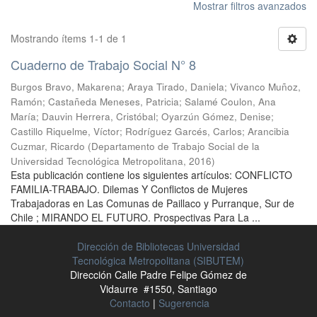
Mostrar filtros avanzados
Mostrando ítems 1-1 de 1
Cuaderno de Trabajo Social N° 8
Burgos Bravo, Makarena
;
Araya Tirado, Daniela
;
Vivanco Muñoz,
Ramón
;
Castañeda Meneses, Patricia
;
Salamé Coulon, Ana
María
;
Dauvin Herrera, Cristóbal
;
Oyarzún Gómez, Denise
;
Castillo Riquelme, Víctor
;
Rodríguez Garcés, Carlos
;
Arancibia
Cuzmar, Ricardo
(
Departamento de Trabajo Social de la
Universidad Tecnológica Metropolitana
,
2016
)
Esta publicación contiene los siguientes artículos: CONFLICTO
FAMILIA-TRABAJO. Dilemas Y Conflictos de Mujeres
Trabajadoras en Las Comunas de Paillaco y Purranque, Sur de
Chile ; MIRANDO EL FUTURO. Prospectivas Para La ...
Dirección de Bibliotecas Universidad
Tecnológica Metropolitana (SIBUTEM)
Dirección Calle Padre Felipe Gómez de
Vidaurre #1550, Santiago
Contacto
|
Sugerencia