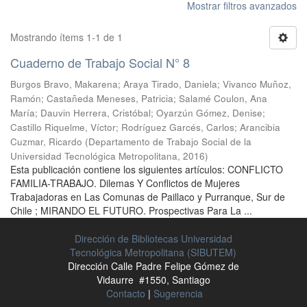
Mostrar filtros avanzados
Mostrando ítems 1-1 de 1
Cuaderno de Trabajo Social N° 8
Burgos Bravo, Makarena
;
Araya Tirado, Daniela
;
Vivanco Muñoz,
Ramón
;
Castañeda Meneses, Patricia
;
Salamé Coulon, Ana
María
;
Dauvin Herrera, Cristóbal
;
Oyarzún Gómez, Denise
;
Castillo Riquelme, Víctor
;
Rodríguez Garcés, Carlos
;
Arancibia
Cuzmar, Ricardo
(
Departamento de Trabajo Social de la
Universidad Tecnológica Metropolitana
,
2016
)
Esta publicación contiene los siguientes artículos: CONFLICTO
FAMILIA-TRABAJO. Dilemas Y Conflictos de Mujeres
Trabajadoras en Las Comunas de Paillaco y Purranque, Sur de
Chile ; MIRANDO EL FUTURO. Prospectivas Para La ...
Dirección de Bibliotecas Universidad
Tecnológica Metropolitana (SIBUTEM)
Dirección Calle Padre Felipe Gómez de
Vidaurre #1550, Santiago
Contacto
|
Sugerencia