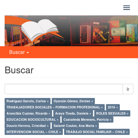
Camb
naveg
Buscar
Buscar
Ir
Rodríguez Garcés, Carlos ×
Oyarzún Gómez, Denise ×
TRABAJADORES SOCIALES – FORMACION PROFESIONAL ×
2016 ×
Arancibia Cuzmar, Ricardo ×
Araya Tirado, Daniela ×
ROLES SEXUALES ×
EDUCACION SOCIOCULTURAL ×
Castañeda Meneses, Patricia ×
Dauvin Herrera, Cristóbal ×
Salamé Coulon, Ana María ×
INTERVENCION SOCIAL – CHILE ×
TRABAJO SOCIAL FAMILIAR – CHILE ×