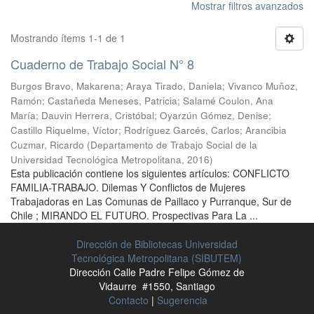
Mostrar filtros avanzados
Mostrando ítems 1-1 de 1
Cuaderno de Trabajo Social N° 8
Burgos Bravo, Makarena
;
Araya Tirado, Daniela
;
Vivanco Muñoz,
Ramón
;
Castañeda Meneses, Patricia
;
Salamé Coulon, Ana
María
;
Dauvin Herrera, Cristóbal
;
Oyarzún Gómez, Denise
;
Castillo Riquelme, Víctor
;
Rodríguez Garcés, Carlos
;
Arancibia
Cuzmar, Ricardo
(
Departamento de Trabajo Social de la
Universidad Tecnológica Metropolitana
,
2016
)
Esta publicación contiene los siguientes artículos: CONFLICTO
FAMILIA-TRABAJO. Dilemas Y Conflictos de Mujeres
Trabajadoras en Las Comunas de Paillaco y Purranque, Sur de
Chile ; MIRANDO EL FUTURO. Prospectivas Para La ...
Dirección de Bibliotecas Universidad
Tecnológica Metropolitana (SIBUTEM)
Dirección Calle Padre Felipe Gómez de
Vidaurre #1550, Santiago
Contacto
|
Sugerencia