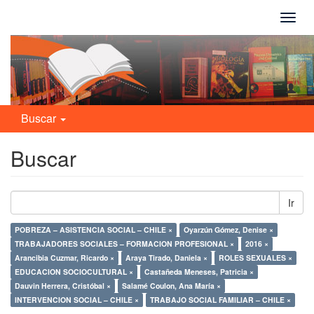
Camb
naveg
Buscar
Buscar
Ir
POBREZA – ASISTENCIA SOCIAL – CHILE ×
Oyarzún Gómez, Denise ×
TRABAJADORES SOCIALES – FORMACION PROFESIONAL ×
2016 ×
Arancibia Cuzmar, Ricardo ×
Araya Tirado, Daniela ×
ROLES SEXUALES ×
EDUCACION SOCIOCULTURAL ×
Castañeda Meneses, Patricia ×
Dauvin Herrera, Cristóbal ×
Salamé Coulon, Ana María ×
INTERVENCION SOCIAL – CHILE ×
TRABAJO SOCIAL FAMILIAR – CHILE ×