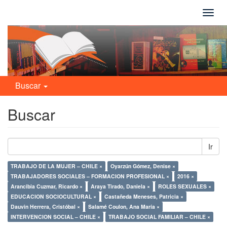
Camb
naveg
Buscar
Buscar
Ir
TRABAJO DE LA MUJER – CHILE ×
Oyarzún Gómez, Denise ×
TRABAJADORES SOCIALES – FORMACION PROFESIONAL ×
2016 ×
Arancibia Cuzmar, Ricardo ×
Araya Tirado, Daniela ×
ROLES SEXUALES ×
EDUCACION SOCIOCULTURAL ×
Castañeda Meneses, Patricia ×
Dauvin Herrera, Cristóbal ×
Salamé Coulon, Ana María ×
INTERVENCION SOCIAL – CHILE ×
TRABAJO SOCIAL FAMILIAR – CHILE ×