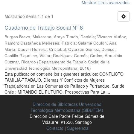
Mostrar filtros avanzados
Mostrando ítems 1-1 de 1
Cuaderno de Trabajo Social N° 8
Burgos Bravo, Makarena
;
Araya Tirado, Daniela
;
Vivanco Muñoz,
Ramón
;
Castañeda Meneses, Patricia
;
Salamé Coulon, Ana
María
;
Dauvin Herrera, Cristóbal
;
Oyarzún Gómez, Denise
;
Castillo Riquelme, Víctor
;
Rodríguez Garcés, Carlos
;
Arancibia
Cuzmar, Ricardo
(
Departamento de Trabajo Social de la
Universidad Tecnológica Metropolitana
,
2016
)
Esta publicación contiene los siguientes artículos: CONFLICTO
FAMILIA-TRABAJO. Dilemas Y Conflictos de Mujeres
Trabajadoras en Las Comunas de Paillaco y Purranque, Sur de
Chile ; MIRANDO EL FUTURO. Prospectivas Para La ...
Dirección de Bibliotecas Universidad
Tecnológica Metropolitana (SIBUTEM)
Dirección Calle Padre Felipe Gómez de
Vidaurre #1550, Santiago
Contacto
|
Sugerencia