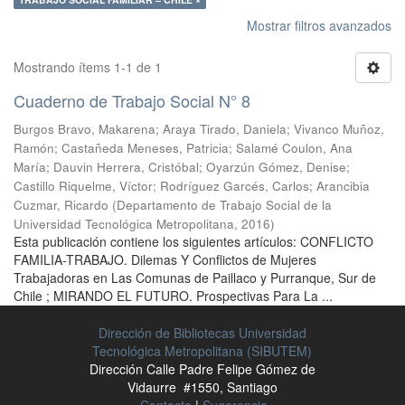
Mostrar filtros avanzados
Mostrando ítems 1-1 de 1
Cuaderno de Trabajo Social N° 8
Burgos Bravo, Makarena
;
Araya Tirado, Daniela
;
Vivanco Muñoz,
Ramón
;
Castañeda Meneses, Patricia
;
Salamé Coulon, Ana
María
;
Dauvin Herrera, Cristóbal
;
Oyarzún Gómez, Denise
;
Castillo Riquelme, Víctor
;
Rodríguez Garcés, Carlos
;
Arancibia
Cuzmar, Ricardo
(
Departamento de Trabajo Social de la
Universidad Tecnológica Metropolitana
,
2016
)
Esta publicación contiene los siguientes artículos: CONFLICTO
FAMILIA-TRABAJO. Dilemas Y Conflictos de Mujeres
Trabajadoras en Las Comunas de Paillaco y Purranque, Sur de
Chile ; MIRANDO EL FUTURO. Prospectivas Para La ...
Dirección de Bibliotecas Universidad
Tecnológica Metropolitana (SIBUTEM)
Dirección Calle Padre Felipe Gómez de
Vidaurre #1550, Santiago