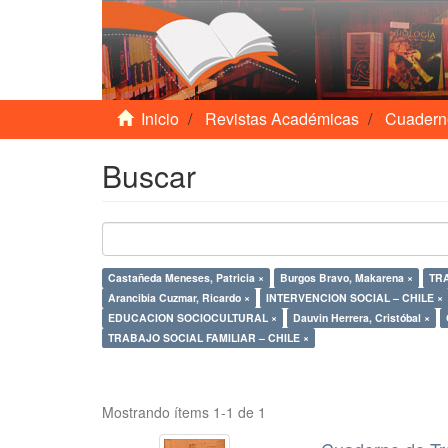
Inicio
Revistas Académicas
Cuadern
Buscar
Castañeda Meneses, Patricia ×
Burgos Bravo, Makarena ×
TR
Arancibia Cuzmar, Ricardo ×
INTERVENCION SOCIAL – CHILE ×
EDUCACION SOCIOCULTURAL ×
Dauvin Herrera, Cristóbal ×
TRABAJO SOCIAL FAMILIAR – CHILE ×
Mostrando ítems 1-1 de 1