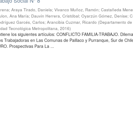
abajo Social N° 8
arena
;
Araya Tirado, Daniela
;
Vivanco Muñoz, Ramón
;
Castañeda Mene
lon, Ana María
;
Dauvin Herrera, Cristóbal
;
Oyarzún Gómez, Denise
;
C
dríguez Garcés, Carlos
;
Arancibia Cuzmar, Ricardo
(
Departamento de 
sidad Tecnológica Metropolitana
,
2016
)
ontiene los siguientes artículos: CONFLICTO FAMILIA-TRABAJO. Dilem
es Trabajadoras en Las Comunas de Paillaco y Purranque, Sur de Chile
. Prospectivas Para La ...