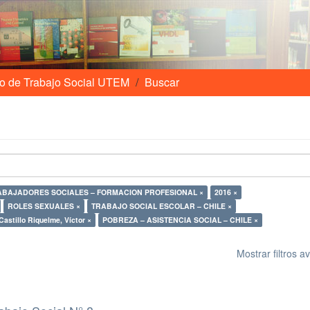
o de Trabajo Social UTEM
Buscar
ABAJADORES SOCIALES – FORMACION PROFESIONAL ×
2016 ×
ROLES SEXUALES ×
TRABAJO SOCIAL ESCOLAR – CHILE ×
Castillo Riquelme, Víctor ×
POBREZA – ASISTENCIA SOCIAL – CHILE ×
Mostrar filtros 