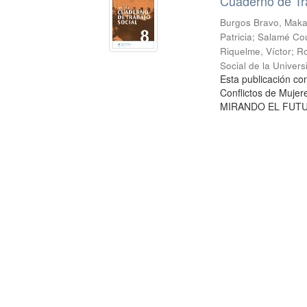
Cuaderno de Tr
Burgos Bravo, Mak
Patricia
;
Salamé Cou
Riquelme, Víctor
;
Ro
Social de la Univer
Esta publicación c
Conflictos de Mujer
MIRANDO EL FUTURO