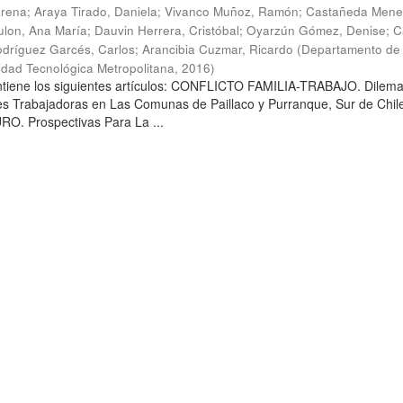
arena
;
Araya Tirado, Daniela
;
Vivanco Muñoz, Ramón
;
Castañeda Mene
lon, Ana María
;
Dauvin Herrera, Cristóbal
;
Oyarzún Gómez, Denise
;
C
dríguez Garcés, Carlos
;
Arancibia Cuzmar, Ricardo
(
Departamento de 
sidad Tecnológica Metropolitana
,
2016
)
ontiene los siguientes artículos: CONFLICTO FAMILIA-TRABAJO. Dilem
es Trabajadoras en Las Comunas de Paillaco y Purranque, Sur de Chile
. Prospectivas Para La ...