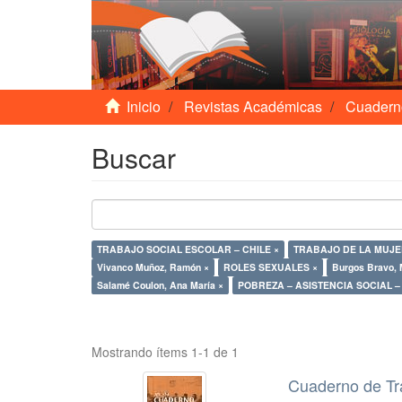
Inicio
Revistas Académicas
Cuadern
Buscar
TRABAJO SOCIAL ESCOLAR – CHILE ×
TRABAJO DE LA MUJER
Vivanco Muñoz, Ramón ×
ROLES SEXUALES ×
Burgos Bravo, 
Salamé Coulon, Ana María ×
POBRE
Mostrando ítems 1-1 de 1
Cuaderno de Tr