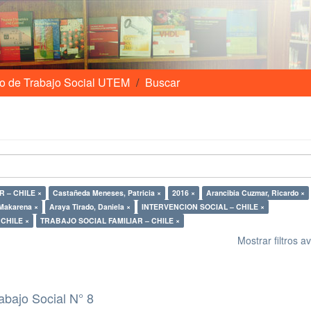
o de Trabajo Social UTEM
Buscar
 – CHILE ×
Castañeda Meneses, Patricia ×
2016 ×
Arancibia Cuzmar, Ricardo ×
Makarena ×
Araya Tirado, Daniela ×
INTERVENCION SOCIAL – CHILE ×
ZA – ASISTENCIA SOCIAL – CHILE ×
TRABAJO SOCIAL FAMILIAR – CHILE ×
Mostrar filtros 
abajo Social N° 8