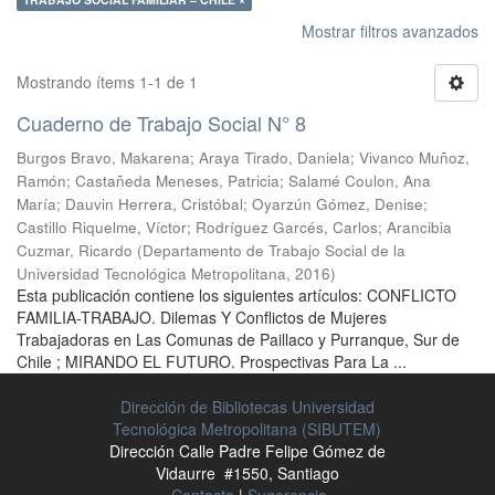
Mostrar filtros avanzados
Mostrando ítems 1-1 de 1
Cuaderno de Trabajo Social N° 8
Burgos Bravo, Makarena
;
Araya Tirado, Daniela
;
Vivanco Muñoz,
Ramón
;
Castañeda Meneses, Patricia
;
Salamé Coulon, Ana
María
;
Dauvin Herrera, Cristóbal
;
Oyarzún Gómez, Denise
;
Castillo Riquelme, Víctor
;
Rodríguez Garcés, Carlos
;
Arancibia
Cuzmar, Ricardo
(
Departamento de Trabajo Social de la
Universidad Tecnológica Metropolitana
,
2016
)
Esta publicación contiene los siguientes artículos: CONFLICTO
FAMILIA-TRABAJO. Dilemas Y Conflictos de Mujeres
Trabajadoras en Las Comunas de Paillaco y Purranque, Sur de
Chile ; MIRANDO EL FUTURO. Prospectivas Para La ...
Dirección de Bibliotecas Universidad
Tecnológica Metropolitana (SIBUTEM)
Dirección Calle Padre Felipe Gómez de
Vidaurre #1550, Santiago