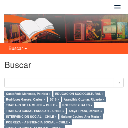
Camb
naveg
Buscar
Buscar
Ir
Castañeda Meneses, Patricia ×
EDUCACION SOCIOCULTURAL ×
Rodríguez Garcés, Carlos ×
2016 ×
Arancibia Cuzmar, Ricardo ×
TRABAJO DE LA MUJER – CHILE ×
ROLES SEXUALES ×
TRABAJO SOCIAL ESCOLAR – CHILE ×
Araya Tirado, Daniela ×
INTERVENCION SOCIAL – CHILE ×
Salamé Coulon, Ana María ×
POBREZA – ASISTENCIA SOCIAL – CHILE ×
TRABAJO SOCIAL FAMILIAR – CHILE ×