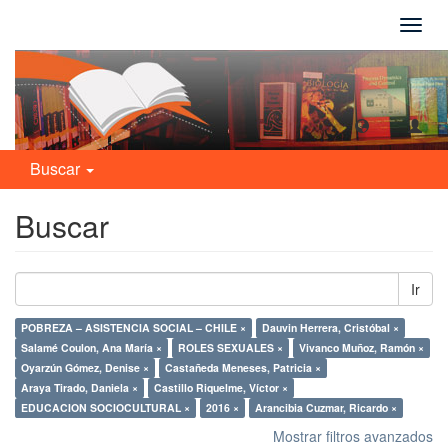
Camb
naveg
Buscar
Buscar
Ir
POBREZA – ASISTENCIA SOCIAL – CHILE ×
Dauvin Herrera, Cristóbal ×
Salamé Coulon, Ana María ×
ROLES SEXUALES ×
Vivanco Muñoz, Ramón ×
Oyarzún Gómez, Denise ×
Castañeda Meneses, Patricia ×
Araya Tirado, Daniela ×
Castillo Riquelme, Víctor ×
EDUCACION SOCIOCULTURAL ×
2016 ×
Arancibia Cuzmar, Ricardo ×
Mostrar filtros avanzados