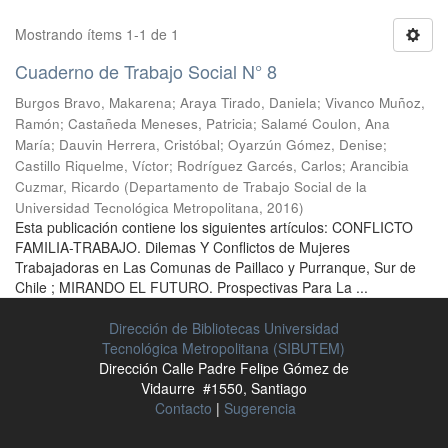
Mostrando ítems 1-1 de 1
Cuaderno de Trabajo Social N° 8
Burgos Bravo, Makarena
;
Araya Tirado, Daniela
;
Vivanco Muñoz,
Ramón
;
Castañeda Meneses, Patricia
;
Salamé Coulon, Ana
María
;
Dauvin Herrera, Cristóbal
;
Oyarzún Gómez, Denise
;
Castillo Riquelme, Víctor
;
Rodríguez Garcés, Carlos
;
Arancibia
Cuzmar, Ricardo
(
Departamento de Trabajo Social de la
Universidad Tecnológica Metropolitana
,
2016
)
Esta publicación contiene los siguientes artículos: CONFLICTO
FAMILIA-TRABAJO. Dilemas Y Conflictos de Mujeres
Trabajadoras en Las Comunas de Paillaco y Purranque, Sur de
Chile ; MIRANDO EL FUTURO. Prospectivas Para La ...
Dirección de Bibliotecas Universidad
Tecnológica Metropolitana (SIBUTEM)
Dirección Calle Padre Felipe Gómez de
Vidaurre #1550, Santiago
Contacto
|
Sugerencia