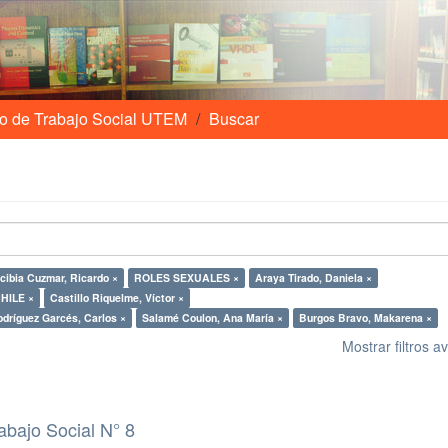
o de Trabajo Social UTEM
Buscar
cibia Cuzmar, Ricardo ×
ROLES SEXUALES ×
Araya Tirado, Daniela ×
HILE ×
Castillo Riquelme, Víctor ×
dríguez Garcés, Carlos ×
Salamé Coulon, Ana María ×
Burgos Bravo, Makarena ×
Mostrar filtros 
abajo Social N° 8