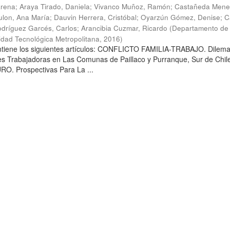
arena
;
Araya Tirado, Daniela
;
Vivanco Muñoz, Ramón
;
Castañeda Mene
lon, Ana María
;
Dauvin Herrera, Cristóbal
;
Oyarzún Gómez, Denise
;
C
dríguez Garcés, Carlos
;
Arancibia Cuzmar, Ricardo
(
Departamento de 
sidad Tecnológica Metropolitana
,
2016
)
ontiene los siguientes artículos: CONFLICTO FAMILIA-TRABAJO. Dilem
es Trabajadoras en Las Comunas de Paillaco y Purranque, Sur de Chile
. Prospectivas Para La ...