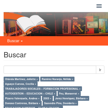
Camb
naveg
Buscar
Buscar
Ir
Otárola Martínez, Joliette ×
Ramírez Naranjo, Nélida ×
Aguayo Cuevas, Cecilia ×
TRABAJADORES SOCIALES – FORMACION PROFESIONAL ×
AUTOGESTION – EDUCACION – CHILE ×
Feu, Monserrat ×
Pizarro Valenzuela, Andrea ×
2003 ×
Jerez Henríquez, Bárbara ×
Donoso Contreras, Bárbara ×
Saavedra Pino, Desiderio ×
EDUCACION SUPERIOR – GLOBALIZACION ×