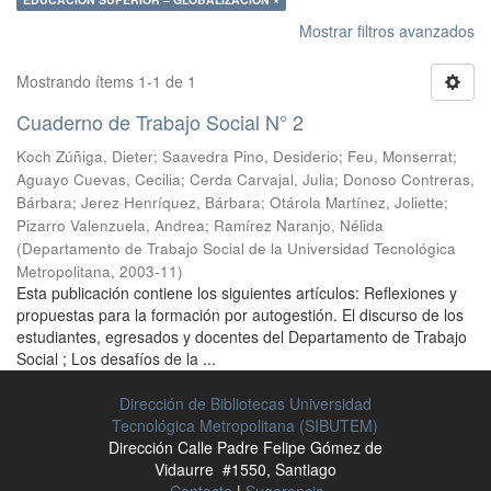
Mostrar filtros avanzados
Mostrando ítems 1-1 de 1
Cuaderno de Trabajo Social N° 2
Koch Zúñiga, Dieter
;
Saavedra Pino, Desiderio
;
Feu, Monserrat
;
Aguayo Cuevas, Cecilia
;
Cerda Carvajal, Julia
;
Donoso Contreras,
Bárbara
;
Jerez Henríquez, Bárbara
;
Otárola Martínez, Joliette
;
Pizarro Valenzuela, Andrea
;
Ramírez Naranjo, Nélida
(
Departamento de Trabajo Social de la Universidad Tecnológica
Metropolitana
,
2003-11
)
Esta publicación contiene los siguientes artículos: Reflexiones y
propuestas para la formación por autogestión. El discurso de los
estudiantes, egresados y docentes del Departamento de Trabajo
Social ; Los desafíos de la ...
Dirección de Bibliotecas Universidad
Tecnológica Metropolitana (SIBUTEM)
Dirección Calle Padre Felipe Gómez de
Vidaurre #1550, Santiago