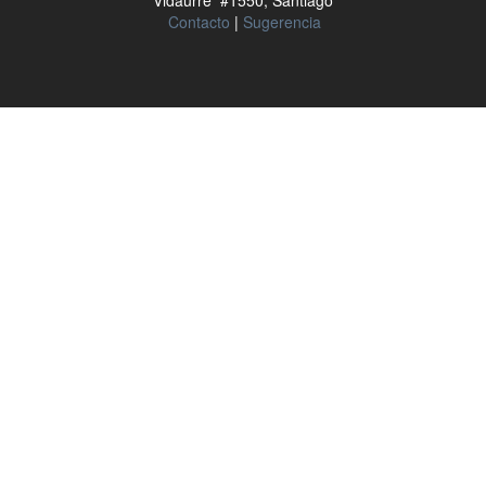
Vidaurre #1550, Santiago
Contacto
|
Sugerencia