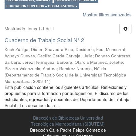
EDUCACION SUPERIOR – GLOBALIZACION ×
Mostrar filtros avanzados
Mostrando ítems 1-1 de 1
Cuaderno de Trabajo Social N° 2
Koch Zúñiga, Dieter
;
Saavedra Pino, Desiderio
;
Feu, Monserrat
;
Aguayo Cuevas, Cecilia
;
Cerda Carvajal, Julia
;
Donoso Contreras,
Bárbara
;
Jerez Henríquez, Bárbara
;
Otárola Martínez, Joliette
;
Pizarro Valenzuela, Andrea
;
Ramírez Naranjo, Nélida
(
Departamento de Trabajo Social de la Universidad Tecnológica
Metropolitana
,
2003-11
)
Esta publicación contiene los siguientes artículos: Reflexiones y
propuestas para la formación por autogestión. El discurso de los
estudiantes, egresados y docentes del Departamento de Trabajo
Social ; Los desafíos de la ...
Dirección de Bibliotecas Universidad
Tecnológica Metropolitana (SIBUTEM)
Dirección Calle Padre Felipe Gómez de