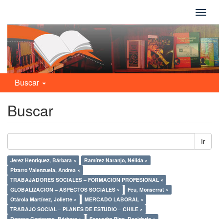
Camb
naveg
Buscar
Buscar
Ir
Jerez Henríquez, Bárbara ×
Ramírez Naranjo, Nélida ×
Pizarro Valenzuela, Andrea ×
TRABAJADORES SOCIALES – FORMACION PROFESIONAL ×
GLOBALIZACION – ASPECTOS SOCIALES ×
Feu, Monserrat ×
Otárola Martínez, Joliette ×
MERCADO LABORAL ×
TRABAJO SOCIAL – PLANES DE ESTUDIO – CHILE ×
Donoso Contreras, Bárbara ×
Saavedra Pino, Desiderio ×