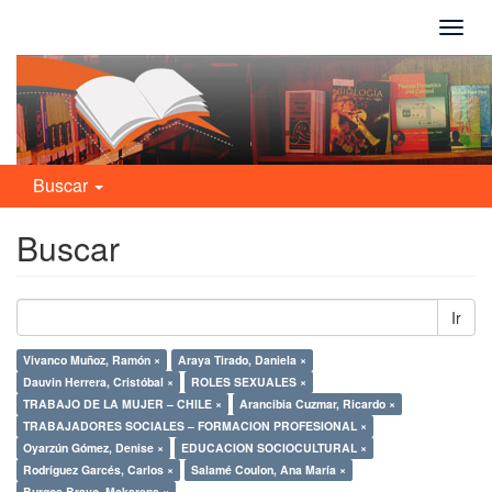
Camb
naveg
Buscar
Buscar
Ir
Vivanco Muñoz, Ramón ×
Araya Tirado, Daniela ×
Dauvin Herrera, Cristóbal ×
ROLES SEXUALES ×
TRABAJO DE LA MUJER – CHILE ×
Arancibia Cuzmar, Ricardo ×
TRABAJADORES SOCIALES – FORMACION PROFESIONAL ×
Oyarzún Gómez, Denise ×
EDUCACION SOCIOCULTURAL ×
Rodríguez Garcés, Carlos ×
Salamé Coulon, Ana María ×
Burgos Bravo, Makarena ×