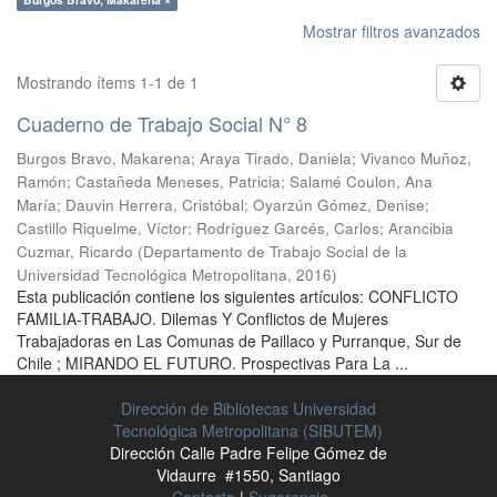
Mostrar filtros avanzados
Mostrando ítems 1-1 de 1
Cuaderno de Trabajo Social N° 8
Burgos Bravo, Makarena
;
Araya Tirado, Daniela
;
Vivanco Muñoz,
Ramón
;
Castañeda Meneses, Patricia
;
Salamé Coulon, Ana
María
;
Dauvin Herrera, Cristóbal
;
Oyarzún Gómez, Denise
;
Castillo Riquelme, Víctor
;
Rodríguez Garcés, Carlos
;
Arancibia
Cuzmar, Ricardo
(
Departamento de Trabajo Social de la
Universidad Tecnológica Metropolitana
,
2016
)
Esta publicación contiene los siguientes artículos: CONFLICTO
FAMILIA-TRABAJO. Dilemas Y Conflictos de Mujeres
Trabajadoras en Las Comunas de Paillaco y Purranque, Sur de
Chile ; MIRANDO EL FUTURO. Prospectivas Para La ...
Dirección de Bibliotecas Universidad
Tecnológica Metropolitana (SIBUTEM)
Dirección Calle Padre Felipe Gómez de
Vidaurre #1550, Santiago