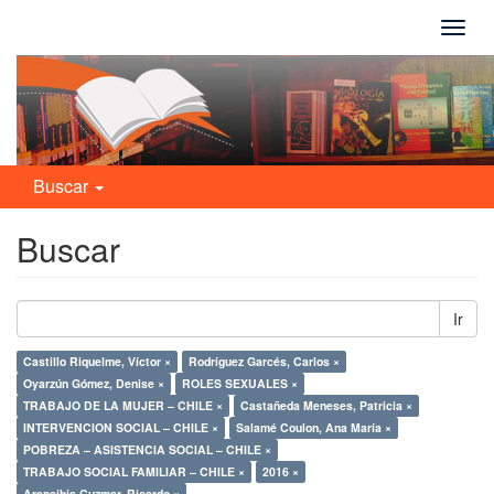
Camb
naveg
Buscar
Buscar
Ir
Castillo Riquelme, Víctor ×
Rodríguez Garcés, Carlos ×
Oyarzún Gómez, Denise ×
ROLES SEXUALES ×
TRABAJO DE LA MUJER – CHILE ×
Castañeda Meneses, Patricia ×
INTERVENCION SOCIAL – CHILE ×
Salamé Coulon, Ana María ×
POBREZA – ASISTENCIA SOCIAL – CHILE ×
TRABAJO SOCIAL FAMILIAR – CHILE ×
2016 ×
Arancibia Cuzmar, Ricardo ×