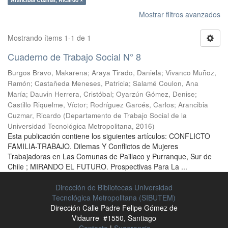
Mostrar filtros avanzados
Mostrando ítems 1-1 de 1
Cuaderno de Trabajo Social N° 8
Burgos Bravo, Makarena
;
Araya Tirado, Daniela
;
Vivanco Muñoz,
Ramón
;
Castañeda Meneses, Patricia
;
Salamé Coulon, Ana
María
;
Dauvin Herrera, Cristóbal
;
Oyarzún Gómez, Denise
;
Castillo Riquelme, Víctor
;
Rodríguez Garcés, Carlos
;
Arancibia
Cuzmar, Ricardo
(
Departamento de Trabajo Social de la
Universidad Tecnológica Metropolitana
,
2016
)
Esta publicación contiene los siguientes artículos: CONFLICTO
FAMILIA-TRABAJO. Dilemas Y Conflictos de Mujeres
Trabajadoras en Las Comunas de Paillaco y Purranque, Sur de
Chile ; MIRANDO EL FUTURO. Prospectivas Para La ...
Dirección de Bibliotecas Universidad
Tecnológica Metropolitana (SIBUTEM)
Dirección Calle Padre Felipe Gómez de
Vidaurre #1550, Santiago