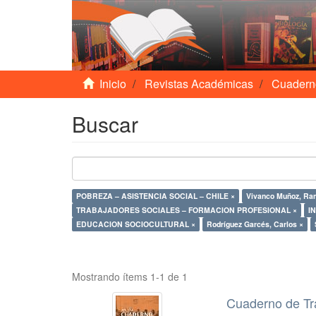
Inicio
Revistas Académicas
Cuadern
Buscar
POBREZA – ASISTENCIA SOCIAL – CHILE ×
Vivanco Muñoz, Ra
TRABAJADORES SOCIALES – FORMACION PROFESIONAL ×
I
EDUCACION SOCIOCULTURAL ×
Rodríguez Garcés, Carlos ×
Mostrando ítems 1-1 de 1
Cuaderno de Tr