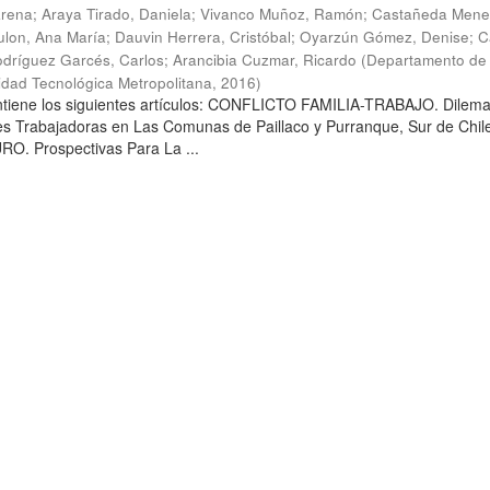
arena
;
Araya Tirado, Daniela
;
Vivanco Muñoz, Ramón
;
Castañeda Mene
lon, Ana María
;
Dauvin Herrera, Cristóbal
;
Oyarzún Gómez, Denise
;
C
dríguez Garcés, Carlos
;
Arancibia Cuzmar, Ricardo
(
Departamento de 
sidad Tecnológica Metropolitana
,
2016
)
ontiene los siguientes artículos: CONFLICTO FAMILIA-TRABAJO. Dilem
es Trabajadoras en Las Comunas de Paillaco y Purranque, Sur de Chile
. Prospectivas Para La ...