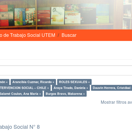
o de Trabajo Social UTEM
Buscar
món ×
Arancibia Cuzmar, Ricardo ×
ROLES SEXUALES ×
NTERVENCION SOCIAL – CHILE ×
Araya Tirado, Daniela ×
Dauvin Herrera, Cristóbal 
Salamé Coulon, Ana María ×
Burgos Bravo, Makarena ×
Mostrar filtros 
abajo Social N° 8