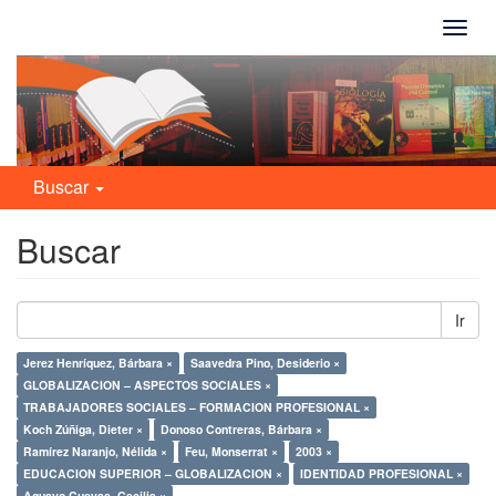
Camb
naveg
Buscar
Buscar
Ir
Jerez Henríquez, Bárbara ×
Saavedra Pino, Desiderio ×
GLOBALIZACION – ASPECTOS SOCIALES ×
TRABAJADORES SOCIALES – FORMACION PROFESIONAL ×
Koch Zúñiga, Dieter ×
Donoso Contreras, Bárbara ×
Ramírez Naranjo, Nélida ×
Feu, Monserrat ×
2003 ×
EDUCACION SUPERIOR – GLOBALIZACION ×
IDENTIDAD PROFESIONAL ×
Aguayo Cuevas, Cecilia ×