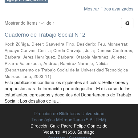
Mostrar filtros avanzados
Mostrando ítems 1-1 de 1
Cuaderno de Trabajo Social N° 2
Koch Zúñiga, Dieter
;
Saavedra Pino, Desiderio
;
Feu, Monserrat
;
Aguayo Cuevas, Cecilia
;
Cerda Carvajal, Julia
;
Donoso Contreras,
Bárbara
;
Jerez Henríquez, Bárbara
;
Otárola Martínez, Joliette
;
Pizarro Valenzuela, Andrea
;
Ramírez Naranjo, Nélida
(
Departamento de Trabajo Social de la Universidad Tecnológica
Metropolitana
,
2003-11
)
Esta publicación contiene los siguientes artículos: Reflexiones y
propuestas para la formación por autogestión. El discurso de los
estudiantes, egresados y docentes del Departamento de Trabajo
Social ; Los desafíos de la ...
Dirección de Bibliotecas Universidad
Tecnológica Metropolitana (SIBUTEM)
Dirección Calle Padre Felipe Gómez de
Vidaurre #1550, Santiago