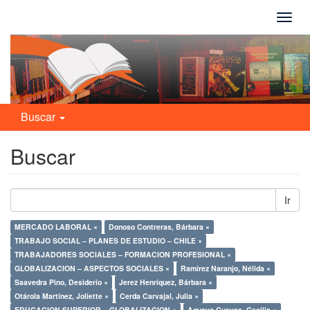
Camb
naveg
Buscar
Buscar
Ir
MERCADO LABORAL ×
Donoso Contreras, Bárbara ×
TRABAJO SOCIAL – PLANES DE ESTUDIO – CHILE ×
TRABAJADORES SOCIALES – FORMACION PROFESIONAL ×
GLOBALIZACION – ASPECTOS SOCIALES ×
Ramírez Naranjo, Nélida ×
Saavedra Pino, Desiderio ×
Jerez Henríquez, Bárbara ×
Otárola Martínez, Joliette ×
Cerda Carvajal, Julia ×
EDUCACION SUPERIOR – GLOBALIZACION ×
Aguayo Cuevas, Cecilia ×