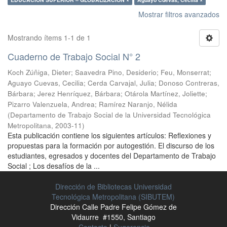
Mostrar filtros avanzados
Mostrando ítems 1-1 de 1
Cuaderno de Trabajo Social N° 2
Koch Zúñiga, Dieter
;
Saavedra Pino, Desiderio
;
Feu, Monserrat
;
Aguayo Cuevas, Cecilia
;
Cerda Carvajal, Julia
;
Donoso Contreras,
Bárbara
;
Jerez Henríquez, Bárbara
;
Otárola Martínez, Joliette
;
Pizarro Valenzuela, Andrea
;
Ramírez Naranjo, Nélida
(
Departamento de Trabajo Social de la Universidad Tecnológica
Metropolitana
,
2003-11
)
Esta publicación contiene los siguientes artículos: Reflexiones y
propuestas para la formación por autogestión. El discurso de los
estudiantes, egresados y docentes del Departamento de Trabajo
Social ; Los desafíos de la ...
Dirección de Bibliotecas Universidad
Tecnológica Metropolitana (SIBUTEM)
Dirección Calle Padre Felipe Gómez de
Vidaurre #1550, Santiago