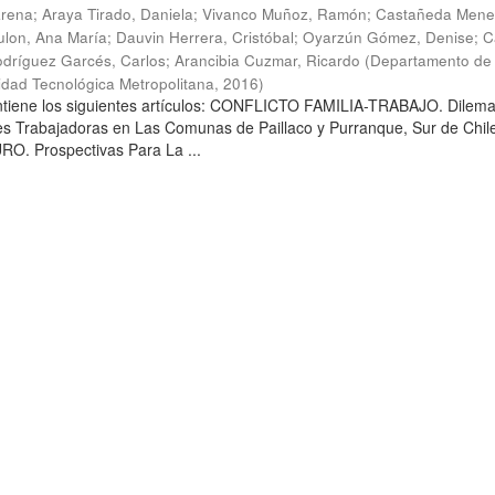
arena
;
Araya Tirado, Daniela
;
Vivanco Muñoz, Ramón
;
Castañeda Mene
lon, Ana María
;
Dauvin Herrera, Cristóbal
;
Oyarzún Gómez, Denise
;
C
dríguez Garcés, Carlos
;
Arancibia Cuzmar, Ricardo
(
Departamento de 
sidad Tecnológica Metropolitana
,
2016
)
ontiene los siguientes artículos: CONFLICTO FAMILIA-TRABAJO. Dilem
es Trabajadoras en Las Comunas de Paillaco y Purranque, Sur de Chile
. Prospectivas Para La ...