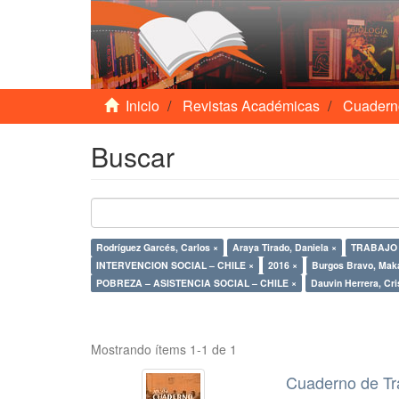
Inicio
Revistas Académicas
Cuadern
Buscar
Rodríguez Garcés, Carlos ×
Araya Tirado, Daniela ×
INTERVENCION SOCIAL – CHILE ×
2016 ×
Burgos Bravo, Mak
POBREZA – ASISTENCIA SOCIAL – CHILE ×
Dauvin Herrera, Cri
Mostrando ítems 1-1 de 1
Cuaderno de Tr