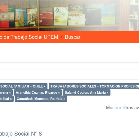
o de Trabajo Social UTEM
Buscar
TRABAJO SOCIAL FAMILIAR – CHILE ×
TRABAJADORES SOCIALES – FORMACION PROFESIO
arena ×
Arancibia Cuzmar, Ricardo ×
Salamé Coulon, Ana María ×
stóbal ×
Castañeda Meneses, Patricia ×
Mostrar filtros 
abajo Social N° 8