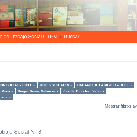
o de Trabajo Social UTEM
Buscar
ON SOCIAL – CHILE ×
ROLES SEXUALES ×
TRABAJO DE LA MUJER – CHILE ×
 María ×
Burgos Bravo, Makarena ×
Castillo Riquelme, Víctor ×
cardo ×
Mostrar filtros 
abajo Social N° 8