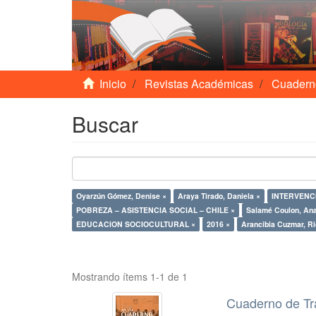
Inicio
Revistas Académicas
Cuadern
Buscar
Oyarzún Gómez, Denise ×
Araya Tirado, Daniela ×
INTERVENCI
POBREZA – ASISTENCIA SOCIAL – CHILE ×
Salamé Coulon, Ana
EDUCACION SOCIOCULTURAL ×
2016 ×
Arancibia Cuzmar, Ri
Mostrando ítems 1-1 de 1
Cuaderno de Tr