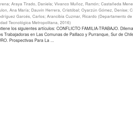
arena
;
Araya Tirado, Daniela
;
Vivanco Muñoz, Ramón
;
Castañeda Mene
lon, Ana María
;
Dauvin Herrera, Cristóbal
;
Oyarzún Gómez, Denise
;
C
dríguez Garcés, Carlos
;
Arancibia Cuzmar, Ricardo
(
Departamento de 
sidad Tecnológica Metropolitana
,
2016
)
ontiene los siguientes artículos: CONFLICTO FAMILIA-TRABAJO. Dilem
es Trabajadoras en Las Comunas de Paillaco y Purranque, Sur de Chile
. Prospectivas Para La ...