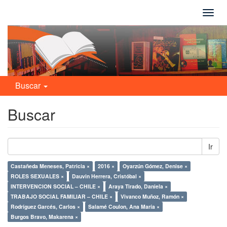
Camb
naveg
Buscar
Buscar
Ir
Castañeda Meneses, Patricia ×
2016 ×
Oyarzún Gómez, Denise ×
ROLES SEXUALES ×
Dauvin Herrera, Cristóbal ×
INTERVENCION SOCIAL – CHILE ×
Araya Tirado, Daniela ×
TRABAJO SOCIAL FAMILIAR – CHILE ×
Vivanco Muñoz, Ramón ×
Rodríguez Garcés, Carlos ×
Salamé Coulon, Ana María ×
Burgos Bravo, Makarena ×