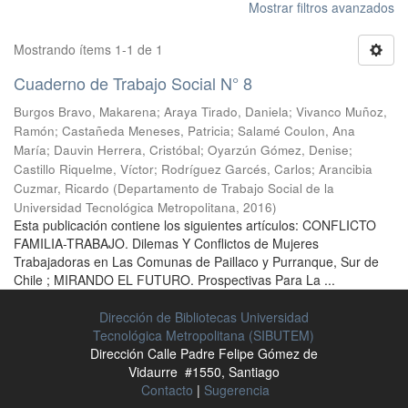
Mostrar filtros avanzados
Mostrando ítems 1-1 de 1
Cuaderno de Trabajo Social N° 8
Burgos Bravo, Makarena
;
Araya Tirado, Daniela
;
Vivanco Muñoz,
Ramón
;
Castañeda Meneses, Patricia
;
Salamé Coulon, Ana
María
;
Dauvin Herrera, Cristóbal
;
Oyarzún Gómez, Denise
;
Castillo Riquelme, Víctor
;
Rodríguez Garcés, Carlos
;
Arancibia
Cuzmar, Ricardo
(
Departamento de Trabajo Social de la
Universidad Tecnológica Metropolitana
,
2016
)
Esta publicación contiene los siguientes artículos: CONFLICTO
FAMILIA-TRABAJO. Dilemas Y Conflictos de Mujeres
Trabajadoras en Las Comunas de Paillaco y Purranque, Sur de
Chile ; MIRANDO EL FUTURO. Prospectivas Para La ...
Dirección de Bibliotecas Universidad
Tecnológica Metropolitana (SIBUTEM)
Dirección Calle Padre Felipe Gómez de
Vidaurre #1550, Santiago
Contacto
|
Sugerencia