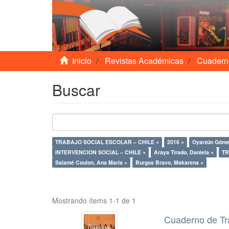
Inicio
Revistas Académicas
Cuadern
Buscar
TRABAJO SOCIAL ESCOLAR – CHILE ×
2016 ×
Oyarzún Góme
INTERVENCION SOCIAL – CHILE ×
Araya Tirado, Daniela ×
Salamé Coulon, Ana María ×
Burgos Bravo, Makarena ×
Mostrando ítems 1-1 de 1
Cuaderno de Tr