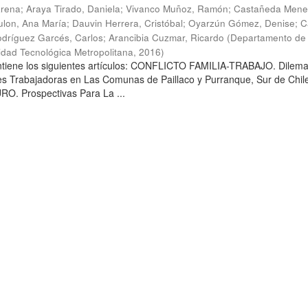
arena
;
Araya Tirado, Daniela
;
Vivanco Muñoz, Ramón
;
Castañeda Mene
lon, Ana María
;
Dauvin Herrera, Cristóbal
;
Oyarzún Gómez, Denise
;
C
dríguez Garcés, Carlos
;
Arancibia Cuzmar, Ricardo
(
Departamento de 
sidad Tecnológica Metropolitana
,
2016
)
ontiene los siguientes artículos: CONFLICTO FAMILIA-TRABAJO. Dilem
es Trabajadoras en Las Comunas de Paillaco y Purranque, Sur de Chile
. Prospectivas Para La ...