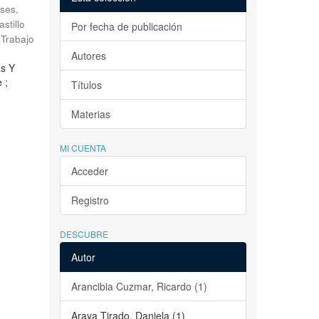
ses,
astillo
Por fecha de publicación
Trabajo
Autores
as Y
 ;
Títulos
Materias
MI CUENTA
Acceder
Registro
DESCUBRE
Autor
Arancibia Cuzmar, Ricardo (1)
Araya Tirado, Daniela (1)