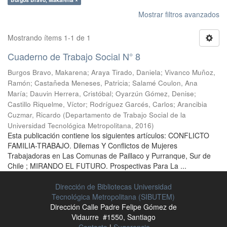
Mostrar filtros avanzados
Mostrando ítems 1-1 de 1
Cuaderno de Trabajo Social N° 8
Burgos Bravo, Makarena
;
Araya Tirado, Daniela
;
Vivanco Muñoz,
Ramón
;
Castañeda Meneses, Patricia
;
Salamé Coulon, Ana
María
;
Dauvin Herrera, Cristóbal
;
Oyarzún Gómez, Denise
;
Castillo Riquelme, Víctor
;
Rodríguez Garcés, Carlos
;
Arancibia
Cuzmar, Ricardo
(
Departamento de Trabajo Social de la
Universidad Tecnológica Metropolitana
,
2016
)
Esta publicación contiene los siguientes artículos: CONFLICTO
FAMILIA-TRABAJO. Dilemas Y Conflictos de Mujeres
Trabajadoras en Las Comunas de Paillaco y Purranque, Sur de
Chile ; MIRANDO EL FUTURO. Prospectivas Para La ...
Dirección de Bibliotecas Universidad
Tecnológica Metropolitana (SIBUTEM)
Dirección Calle Padre Felipe Gómez de
Vidaurre #1550, Santiago