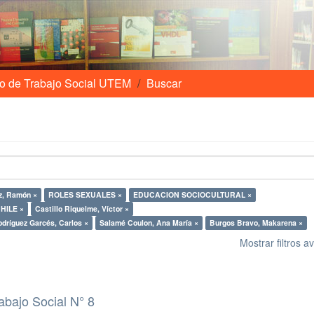
o de Trabajo Social UTEM
Buscar
z, Ramón ×
ROLES SEXUALES ×
EDUCACION SOCIOCULTURAL ×
HILE ×
Castillo Riquelme, Víctor ×
dríguez Garcés, Carlos ×
Salamé Coulon, Ana María ×
Burgos Bravo, Makarena ×
Mostrar filtros 
abajo Social N° 8