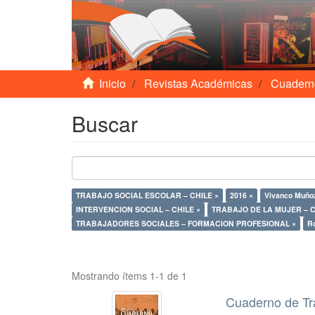
Inicio
Revistas Académicas
Cuadern
Buscar
TRABAJO SOCIAL ESCOLAR – CHILE ×
2016 ×
Vivanco Muño
INTERVENCION SOCIAL – CHILE ×
TRABAJO DE LA MUJER – C
TRABAJADORES SOCIALES – FORMACION PROFESIONAL ×
Ro
Mostrando ítems 1-1 de 1
Cuaderno de Tr