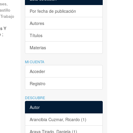
ses,
astillo
Por fecha de publicación
Trabajo
Autores
as Y
 ;
Títulos
Materias
MI CUENTA
Acceder
Registro
DESCUBRE
Autor
Arancibia Cuzmar, Ricardo (1)
Araya Tirado, Daniela (1)