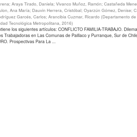
arena
;
Araya Tirado, Daniela
;
Vivanco Muñoz, Ramón
;
Castañeda Mene
lon, Ana María
;
Dauvin Herrera, Cristóbal
;
Oyarzún Gómez, Denise
;
C
dríguez Garcés, Carlos
;
Arancibia Cuzmar, Ricardo
(
Departamento de 
sidad Tecnológica Metropolitana
,
2016
)
ontiene los siguientes artículos: CONFLICTO FAMILIA-TRABAJO. Dilem
es Trabajadoras en Las Comunas de Paillaco y Purranque, Sur de Chile
. Prospectivas Para La ...