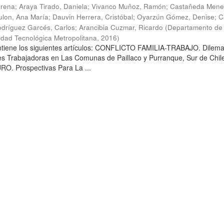
arena
;
Araya Tirado, Daniela
;
Vivanco Muñoz, Ramón
;
Castañeda Mene
lon, Ana María
;
Dauvin Herrera, Cristóbal
;
Oyarzún Gómez, Denise
;
C
dríguez Garcés, Carlos
;
Arancibia Cuzmar, Ricardo
(
Departamento de 
sidad Tecnológica Metropolitana
,
2016
)
ontiene los siguientes artículos: CONFLICTO FAMILIA-TRABAJO. Dilem
es Trabajadoras en Las Comunas de Paillaco y Purranque, Sur de Chile
. Prospectivas Para La ...