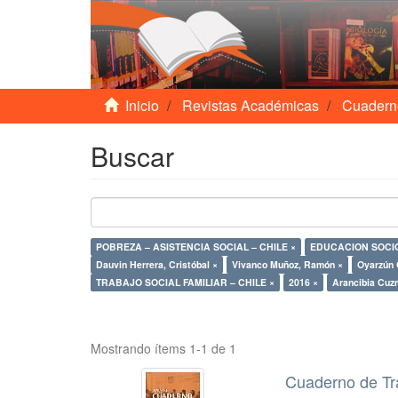
Inicio
Revistas Académicas
Cuadern
Buscar
POBREZA – ASISTENCIA SOCIAL – CHILE ×
EDUCACION SOCI
Dauvin Herrera, Cristóbal ×
Vivanco Muñoz, Ramón ×
Oyarzún 
TRABAJO SOCIAL FAMILIAR – CHILE ×
2016 ×
Arancibia Cuzm
Mostrando ítems 1-1 de 1
Cuaderno de Tr