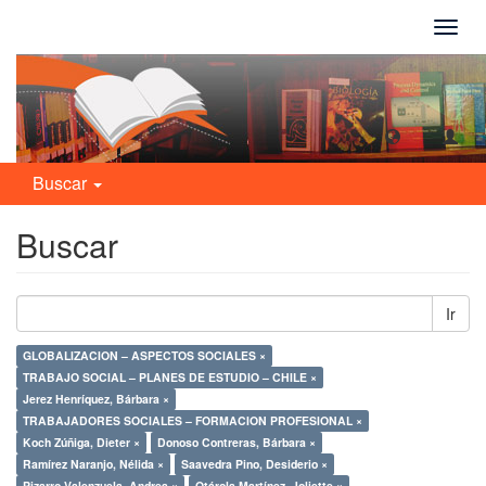
Camb
naveg
Buscar
Buscar
Ir
GLOBALIZACION – ASPECTOS SOCIALES ×
TRABAJO SOCIAL – PLANES DE ESTUDIO – CHILE ×
Jerez Henríquez, Bárbara ×
TRABAJADORES SOCIALES – FORMACION PROFESIONAL ×
Koch Zúñiga, Dieter ×
Donoso Contreras, Bárbara ×
Ramírez Naranjo, Nélida ×
Saavedra Pino, Desiderio ×
Pizarro Valenzuela, Andrea ×
Otárola Martínez, Joliette ×