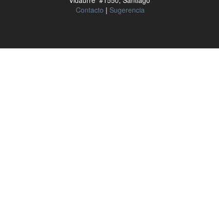
Vidaurre #1550, Santiago
Contacto
|
Sugerencia