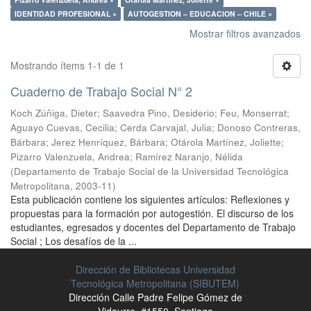
IDENTIDAD PROFESIONAL ×
AUTOGESTION – EDUCACION – CHILE ×
Mostrar filtros avanzados
Mostrando ítems 1-1 de 1
Cuaderno de Trabajo Social N° 2
Koch Zúñiga, Dieter
;
Saavedra Pino, Desiderio
;
Feu, Monserrat
;
Aguayo Cuevas, Cecilia
;
Cerda Carvajal, Julia
;
Donoso Contreras,
Bárbara
;
Jerez Henríquez, Bárbara
;
Otárola Martínez, Joliette
;
Pizarro Valenzuela, Andrea
;
Ramírez Naranjo, Nélida
(
Departamento de Trabajo Social de la Universidad Tecnológica
Metropolitana
,
2003-11
)
Esta publicación contiene los siguientes artículos: Reflexiones y
propuestas para la formación por autogestión. El discurso de los
estudiantes, egresados y docentes del Departamento de Trabajo
Social ; Los desafíos de la ...
Dirección de Bibliotecas Universidad
Tecnológica Metropolitana (SIBUTEM)
Dirección Calle Padre Felipe Gómez de