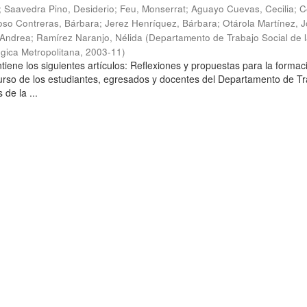
;
Saavedra Pino, Desiderio
;
Feu, Monserrat
;
Aguayo Cuevas, Cecilia
;
C
so Contreras, Bárbara
;
Jerez Henríquez, Bárbara
;
Otárola Martínez, Jo
 Andrea
;
Ramírez Naranjo, Nélida
(
Departamento de Trabajo Social de 
gica Metropolitana
,
2003-11
)
tiene los siguientes artículos: Reflexiones y propuestas para la formac
curso de los estudiantes, egresados y docentes del Departamento de T
 de la ...