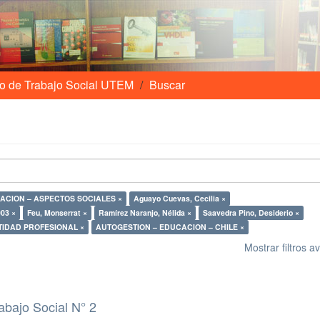
o de Trabajo Social UTEM
Buscar
ACION – ASPECTOS SOCIALES ×
Aguayo Cuevas, Cecilia ×
03 ×
Feu, Monserrat ×
Ramírez Naranjo, Nélida ×
Saavedra Pino, Desiderio ×
TIDAD PROFESIONAL ×
AUTOGESTION – EDUCACION – CHILE ×
Mostrar filtros 
abajo Social N° 2