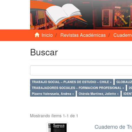
Inicio
Revistas Académicas
Cuadern
Buscar
TRABAJO SOCIAL – PLANES DE ESTUDIO – CHILE ×
GLOBALIZ
TRABAJADORES SOCIALES – FORMACION PROFESIONAL ×
20
Pizarro Valenzuela, Andrea ×
Otárola Martínez, Joliette ×
IDEN
Mostrando ítems 1-1 de 1
Cuaderno de Tr