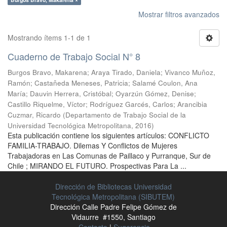
Mostrar filtros avanzados
Mostrando ítems 1-1 de 1
Cuaderno de Trabajo Social N° 8
Burgos Bravo, Makarena
;
Araya Tirado, Daniela
;
Vivanco Muñoz,
Ramón
;
Castañeda Meneses, Patricia
;
Salamé Coulon, Ana
María
;
Dauvin Herrera, Cristóbal
;
Oyarzún Gómez, Denise
;
Castillo Riquelme, Víctor
;
Rodríguez Garcés, Carlos
;
Arancibia
Cuzmar, Ricardo
(
Departamento de Trabajo Social de la
Universidad Tecnológica Metropolitana
,
2016
)
Esta publicación contiene los siguientes artículos: CONFLICTO
FAMILIA-TRABAJO. Dilemas Y Conflictos de Mujeres
Trabajadoras en Las Comunas de Paillaco y Purranque, Sur de
Chile ; MIRANDO EL FUTURO. Prospectivas Para La ...
Dirección de Bibliotecas Universidad
Tecnológica Metropolitana (SIBUTEM)
Dirección Calle Padre Felipe Gómez de
Vidaurre #1550, Santiago