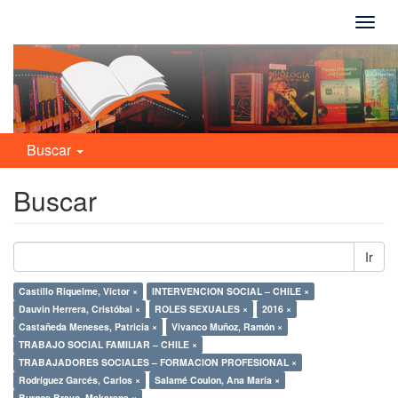
Camb
naveg
Buscar
Buscar
Ir
Castillo Riquelme, Víctor ×
INTERVENCION SOCIAL – CHILE ×
Dauvin Herrera, Cristóbal ×
ROLES SEXUALES ×
2016 ×
Castañeda Meneses, Patricia ×
Vivanco Muñoz, Ramón ×
TRABAJO SOCIAL FAMILIAR – CHILE ×
TRABAJADORES SOCIALES – FORMACION PROFESIONAL ×
Rodríguez Garcés, Carlos ×
Salamé Coulon, Ana María ×
Burgos Bravo, Makarena ×