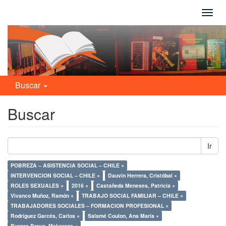
Camb
naveg
Buscar
Buscar
Ir
POBREZA – ASISTENCIA SOCIAL – CHILE ×
INTERVENCION SOCIAL – CHILE ×
Dauvin Herrera, Cristóbal ×
ROLES SEXUALES ×
2016 ×
Castañeda Meneses, Patricia ×
Vivanco Muñoz, Ramón ×
TRABAJO SOCIAL FAMILIAR – CHILE ×
TRABAJADORES SOCIALES – FORMACION PROFESIONAL ×
Rodríguez Garcés, Carlos ×
Salamé Coulon, Ana María ×
Burgos Bravo, Makarena ×