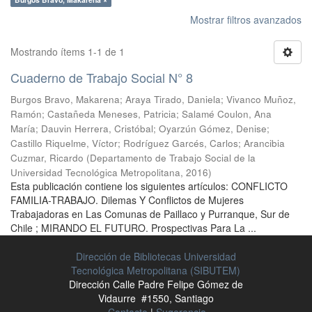
Mostrar filtros avanzados
Mostrando ítems 1-1 de 1
Cuaderno de Trabajo Social N° 8
Burgos Bravo, Makarena
;
Araya Tirado, Daniela
;
Vivanco Muñoz,
Ramón
;
Castañeda Meneses, Patricia
;
Salamé Coulon, Ana
María
;
Dauvin Herrera, Cristóbal
;
Oyarzún Gómez, Denise
;
Castillo Riquelme, Víctor
;
Rodríguez Garcés, Carlos
;
Arancibia
Cuzmar, Ricardo
(
Departamento de Trabajo Social de la
Universidad Tecnológica Metropolitana
,
2016
)
Esta publicación contiene los siguientes artículos: CONFLICTO
FAMILIA-TRABAJO. Dilemas Y Conflictos de Mujeres
Trabajadoras en Las Comunas de Paillaco y Purranque, Sur de
Chile ; MIRANDO EL FUTURO. Prospectivas Para La ...
Dirección de Bibliotecas Universidad
Tecnológica Metropolitana (SIBUTEM)
Dirección Calle Padre Felipe Gómez de
Vidaurre #1550, Santiago