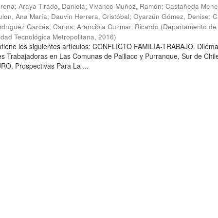
arena
;
Araya Tirado, Daniela
;
Vivanco Muñoz, Ramón
;
Castañeda Mene
lon, Ana María
;
Dauvin Herrera, Cristóbal
;
Oyarzún Gómez, Denise
;
C
dríguez Garcés, Carlos
;
Arancibia Cuzmar, Ricardo
(
Departamento de 
sidad Tecnológica Metropolitana
,
2016
)
ontiene los siguientes artículos: CONFLICTO FAMILIA-TRABAJO. Dilem
es Trabajadoras en Las Comunas de Paillaco y Purranque, Sur de Chile
. Prospectivas Para La ...