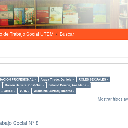
o de Trabajo Social UTEM
Buscar
ACION PROFESIONAL ×
Araya Tirado, Daniela ×
ROLES SEXUALES ×
×
Dauvin Herrera, Cristóbal ×
Salamé Coulon, Ana María ×
TRABAJO SOCIAL FAMILIAR – CHILE ×
2016 ×
Arancibia Cuzmar, Ricardo ×
Mostrar filtros 
abajo Social N° 8