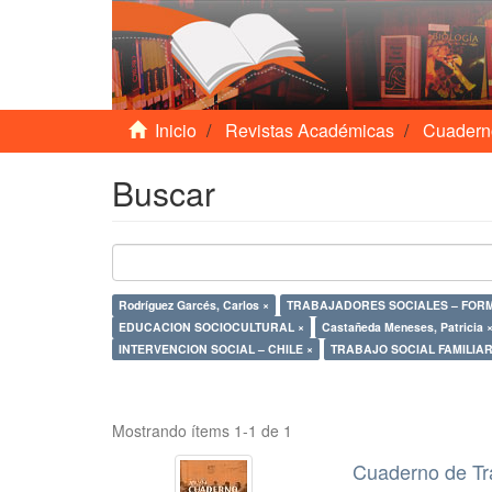
Inicio
Revistas Académicas
Cuadern
Buscar
Rodríguez Garcés, Carlos ×
TRABAJADORES SOCIALES – FORM
EDUCACION SOCIOCULTURAL ×
Castañeda Meneses, Patricia 
INTERVENCION SOCIAL – CHILE ×
Mostrando ítems 1-1 de 1
Cuaderno de Tr