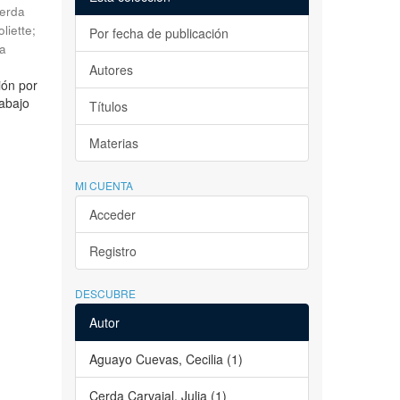
erda
liette
;
Por fecha de publicación
la
Autores
ión por
rabajo
Títulos
Materias
MI CUENTA
Acceder
Registro
DESCUBRE
Autor
Aguayo Cuevas, Cecilia (1)
Cerda Carvajal, Julia (1)