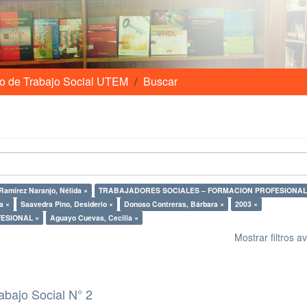
o de Trabajo Social UTEM
Buscar
Ramírez Naranjo, Nélida ×
TRABAJADORES SOCIALES – FORMACION PROFESIONAL
a ×
Saavedra Pino, Desiderio ×
Donoso Contreras, Bárbara ×
2003 ×
ESIONAL ×
Aguayo Cuevas, Cecilia ×
Mostrar filtros 
abajo Social N° 2