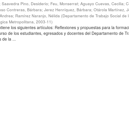
;
Saavedra Pino, Desiderio
;
Feu, Monserrat
;
Aguayo Cuevas, Cecilia
;
C
so Contreras, Bárbara
;
Jerez Henríquez, Bárbara
;
Otárola Martínez, Jo
 Andrea
;
Ramírez Naranjo, Nélida
(
Departamento de Trabajo Social de 
gica Metropolitana
,
2003-11
)
tiene los siguientes artículos: Reflexiones y propuestas para la formac
curso de los estudiantes, egresados y docentes del Departamento de T
 de la ...