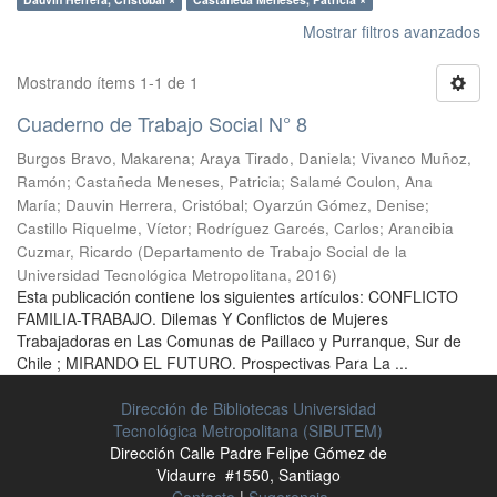
Mostrar filtros avanzados
Mostrando ítems 1-1 de 1
Cuaderno de Trabajo Social N° 8
Burgos Bravo, Makarena
;
Araya Tirado, Daniela
;
Vivanco Muñoz,
Ramón
;
Castañeda Meneses, Patricia
;
Salamé Coulon, Ana
María
;
Dauvin Herrera, Cristóbal
;
Oyarzún Gómez, Denise
;
Castillo Riquelme, Víctor
;
Rodríguez Garcés, Carlos
;
Arancibia
Cuzmar, Ricardo
(
Departamento de Trabajo Social de la
Universidad Tecnológica Metropolitana
,
2016
)
Esta publicación contiene los siguientes artículos: CONFLICTO
FAMILIA-TRABAJO. Dilemas Y Conflictos de Mujeres
Trabajadoras en Las Comunas de Paillaco y Purranque, Sur de
Chile ; MIRANDO EL FUTURO. Prospectivas Para La ...
Dirección de Bibliotecas Universidad
Tecnológica Metropolitana (SIBUTEM)
Dirección Calle Padre Felipe Gómez de
Vidaurre #1550, Santiago