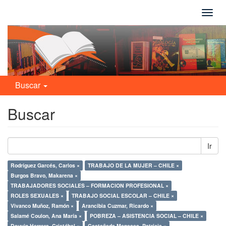
Camb
naveg
Buscar
Buscar
Ir
Rodríguez Garcés, Carlos ×
TRABAJO DE LA MUJER – CHILE ×
Burgos Bravo, Makarena ×
TRABAJADORES SOCIALES – FORMACION PROFESIONAL ×
ROLES SEXUALES ×
TRABAJO SOCIAL ESCOLAR – CHILE ×
Vivanco Muñoz, Ramón ×
Arancibia Cuzmar, Ricardo ×
Salamé Coulon, Ana María ×
POBREZA – ASISTENCIA SOCIAL – CHILE ×
Dauvin Herrera, Cristóbal ×
Castañeda Meneses, Patricia ×