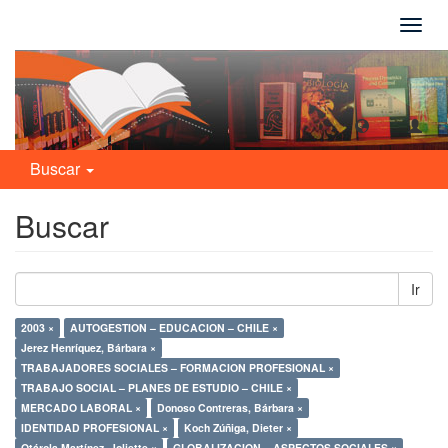
Camb
naveg
Buscar
Buscar
Ir
2003 ×
AUTOGESTION – EDUCACION – CHILE ×
Jerez Henríquez, Bárbara ×
TRABAJADORES SOCIALES – FORMACION PROFESIONAL ×
TRABAJO SOCIAL – PLANES DE ESTUDIO – CHILE ×
MERCADO LABORAL ×
Donoso Contreras, Bárbara ×
IDENTIDAD PROFESIONAL ×
Koch Zúñiga, Dieter ×
Otárola Martínez, Joliette ×
GLOBALIZACION – ASPECTOS SOCIALES ×