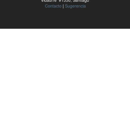
Vidaurre #1550, Santiago
Contacto
|
Sugerencia