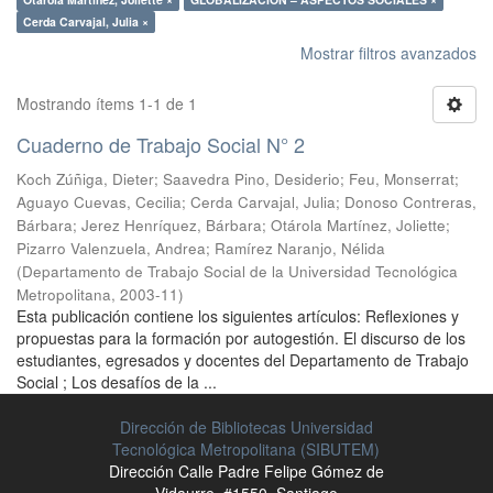
Cerda Carvajal, Julia ×
Mostrar filtros avanzados
Mostrando ítems 1-1 de 1
Cuaderno de Trabajo Social N° 2
Koch Zúñiga, Dieter
;
Saavedra Pino, Desiderio
;
Feu, Monserrat
;
Aguayo Cuevas, Cecilia
;
Cerda Carvajal, Julia
;
Donoso Contreras,
Bárbara
;
Jerez Henríquez, Bárbara
;
Otárola Martínez, Joliette
;
Pizarro Valenzuela, Andrea
;
Ramírez Naranjo, Nélida
(
Departamento de Trabajo Social de la Universidad Tecnológica
Metropolitana
,
2003-11
)
Esta publicación contiene los siguientes artículos: Reflexiones y
propuestas para la formación por autogestión. El discurso de los
estudiantes, egresados y docentes del Departamento de Trabajo
Social ; Los desafíos de la ...
Dirección de Bibliotecas Universidad
Tecnológica Metropolitana (SIBUTEM)
Dirección Calle Padre Felipe Gómez de