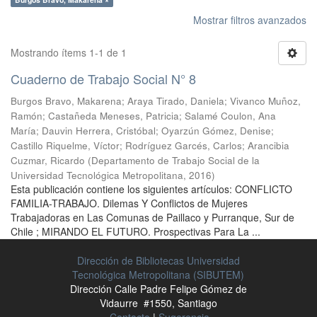
Mostrar filtros avanzados
Mostrando ítems 1-1 de 1
Cuaderno de Trabajo Social N° 8
Burgos Bravo, Makarena
;
Araya Tirado, Daniela
;
Vivanco Muñoz,
Ramón
;
Castañeda Meneses, Patricia
;
Salamé Coulon, Ana
María
;
Dauvin Herrera, Cristóbal
;
Oyarzún Gómez, Denise
;
Castillo Riquelme, Víctor
;
Rodríguez Garcés, Carlos
;
Arancibia
Cuzmar, Ricardo
(
Departamento de Trabajo Social de la
Universidad Tecnológica Metropolitana
,
2016
)
Esta publicación contiene los siguientes artículos: CONFLICTO
FAMILIA-TRABAJO. Dilemas Y Conflictos de Mujeres
Trabajadoras en Las Comunas de Paillaco y Purranque, Sur de
Chile ; MIRANDO EL FUTURO. Prospectivas Para La ...
Dirección de Bibliotecas Universidad
Tecnológica Metropolitana (SIBUTEM)
Dirección Calle Padre Felipe Gómez de
Vidaurre #1550, Santiago