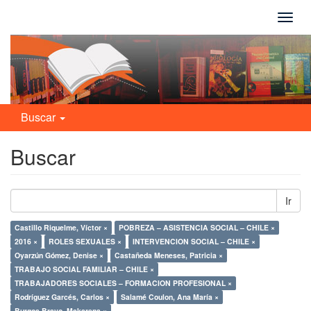
Camb
naveg
Buscar
Buscar
Ir
Castillo Riquelme, Víctor ×
POBREZA – ASISTENCIA SOCIAL – CHILE ×
2016 ×
ROLES SEXUALES ×
INTERVENCION SOCIAL – CHILE ×
Oyarzún Gómez, Denise ×
Castañeda Meneses, Patricia ×
TRABAJO SOCIAL FAMILIAR – CHILE ×
TRABAJADORES SOCIALES – FORMACION PROFESIONAL ×
Rodríguez Garcés, Carlos ×
Salamé Coulon, Ana María ×
Burgos Bravo, Makarena ×